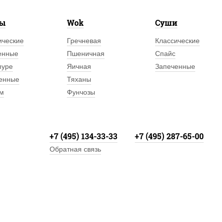
лы
Wok
Суши
ические
Гречневая
Классические
енные
Пшеничная
Спайс
пуре
Яичная
Запеченные
енные
Тяханы
м
Фунчозы
+7 (495) 134-33-33
+7 (495) 287-65-00
Обратная связь