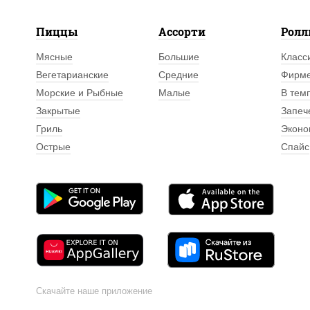
Пиццы
Ассорти
Рол
Мясные
Большие
Класс
Вегетарианские
Средние
Фирм
Морские и Рыбные
Малые
В тем
Закрытые
Запеч
Гриль
Эконо
Острые
Спайс
Скачайте наше приложение