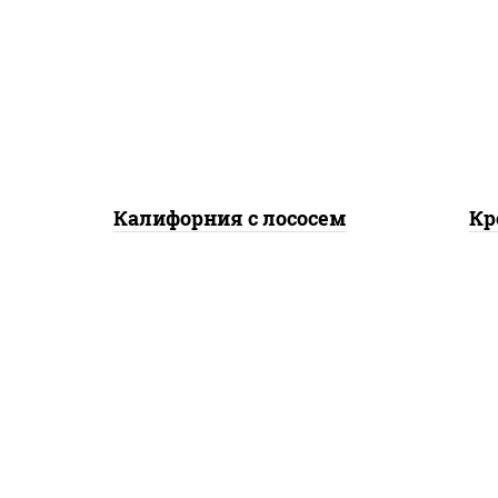
рис, нори, майонез, авокадо,
к
огурцы свежие, лосось
ма
слабосоленый, икра
кляр
"масаго"
Калифорния с лососем
Кр