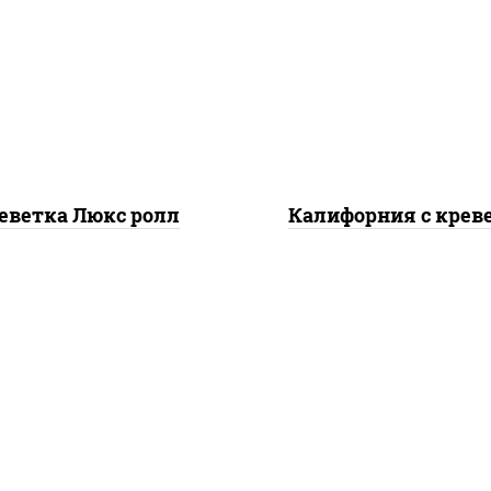
реветки, рис, нори,
рис, нори, майонез, о
йонез, икра "масаго",
свежие, авокадо, крев
, сухари панировочные,
икра "масаго"
кунжут
еветка Люкс ролл
Калифорния с крев