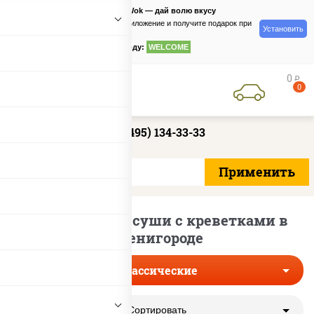
PizzaSushiWok — дай волю вкусу
Скачайте приложение и получите подарок при
Установить
заказе
по промокоду:
WELCOME
0
руб
0
+7 (495) 134-33-33
Классические суши с креветками в
Звенигороде
Классические
Сортировать