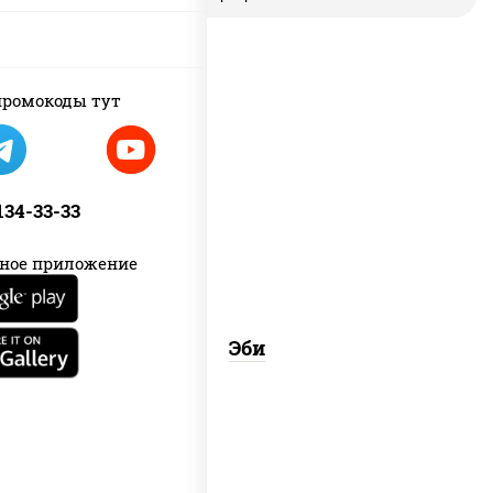
ромокоды тут
рис, креветки
 134-33-33
ное приложение
Эби