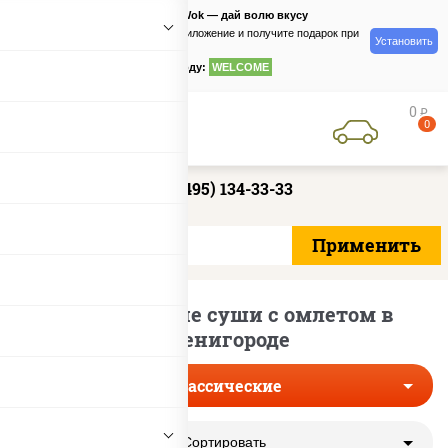
PizzaSushiWok — дай волю вкусу
Скачайте приложение и получите подарок при
Установить
заказе
по промокоду:
WELCOME
0
руб
0
+7 (495) 134-33-33
Классические суши с омлетом в
Звенигороде
Классические
Сортировать