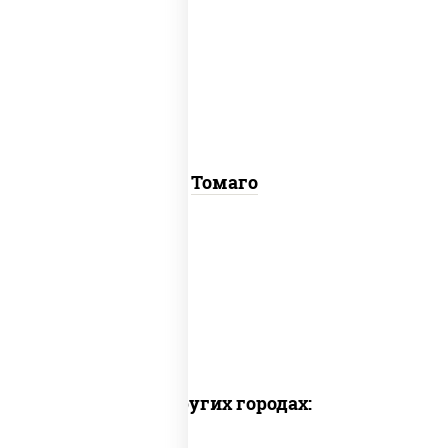
соус "унаги", рис, нори, омлет,
кунжут
Томаго
Доставка в других городах: