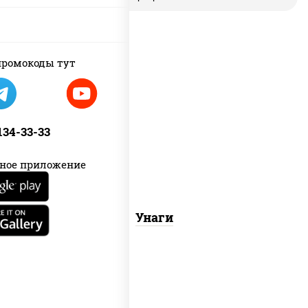
ромокоды тут
соус "унаги", рис, нори, угорь
копченый, кунжут
 134-33-33
ное приложение
Унаги