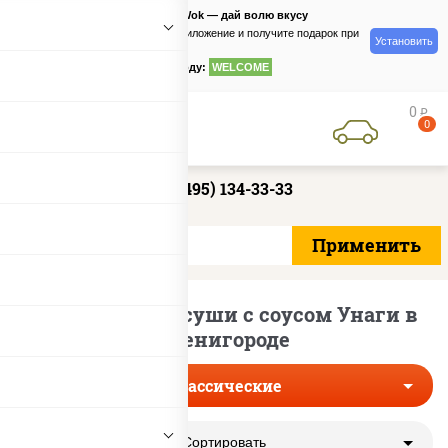
PizzaSushiWok — дай волю вкусу
Скачайте приложение и получите подарок при
Установить
заказе
по промокоду:
WELCOME
0
руб
0
+7 (495) 134-33-33
Классические суши с соусом Унаги в
Звенигороде
Классические
Сортировать