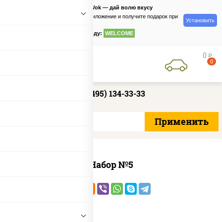
PizzaSushiWok — дай волю вкусу
Скачайте приложение и получите подарок при
Установить
заказе
по промокоду:
WELCOME
0
руб
0
+7 (495) 134-33-33
Набор №5