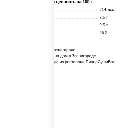
Пищевая ценность на 100 г
Энерг. ценность
214 ккал
Белки
7.5 г
Жиры
9.5 г
Углеводы
25.2 г
✅ Набор №5 заказать в Звенигороде.
✅ Набор №5 с доставкой на дом в Звенигороде.
✅ Набор №5 в Звенигороде из ресторана ПиццаСушиВок.
Категории товара:
Пицца наборы
Суши вок наборы
Набор суш