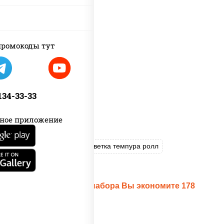
ромокоды тут
 134-33-33
ное приложение
Пицца Чизбургер
Креветка темпура ролл
Цезарь темпура ролл
При заказе данного набора Вы экономите 178
рублей!