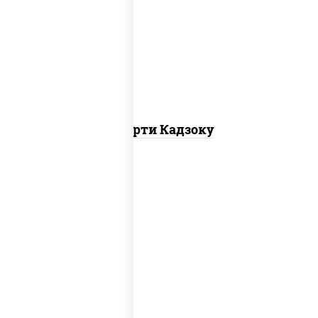
агиро ролл,
калифорния спайс
, каппа
маки
Ассорти Кадзоку
ролл калифорния хит 2, филадельфия
хит ролл, ролл цезарь