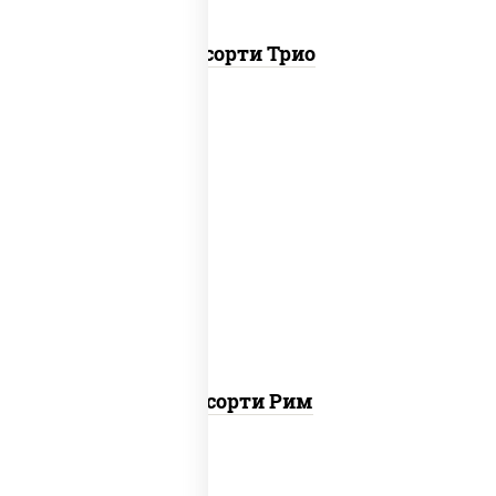
Ассорти Трио
ролл цезарь, ролл цезарь с лососем
Ассорти Рим
пост