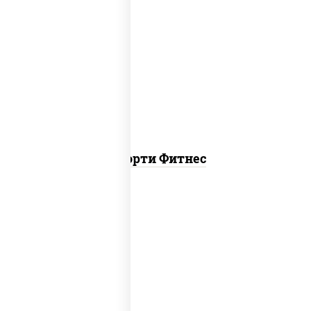
ясай маки, каппа маки, чука ролл
Ассорти Фитнес
канада, филадельфия ролл c огурцом