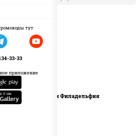
ромокоды тут
филадельфия ролл с угрем,
филадельфия ролл с креветкой,
 134-33-33
филадельфия хит ролл
ное приложение
Ассорти Филадельфия