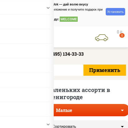
PizzaSushiWok — дай волю вкусу
Скачайте приложение и получите подарок при
Установить
заказе
по промокоду:
WELCOME
0
руб
0
+7 (495) 134-33-33
Доставка маленьких ассорти в
Звенигороде
Малые
Сортировать