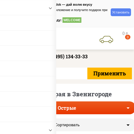
PizzaSushiWok — дай волю вкусу
Скачайте приложение и получите подарок при
Установить
заказе
по промокоду:
WELCOME
0
руб
0
+7 (495) 134-33-33
Пицца острая в Звенигороде
Острые
Сортировать