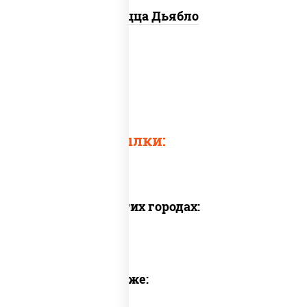
Пицца Дьябло
Острые суши
Chicken pizza
Быстрые ссылки:
Доставка в других городах:
Предлагаем также: