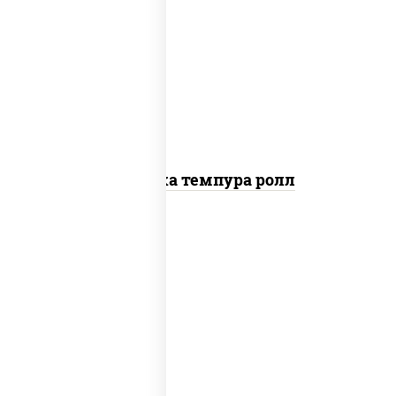
рис, нори, креветки, сыр сливочный,
салат "айсберг", сухари панировочные
Креветка темпура ролл
нори, краб снежный, сыр сливочный,
икра "масаго", омлет, угорь копченый,
сухари панировочные, соус "унаги"