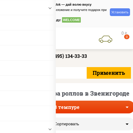
PizzaSushiWok — дай волю вкусу
Скачайте приложение и получите подарок при
Установить
заказе
по промокоду:
WELCOME
0
руб
0
+7 (495) 134-33-33
Доставка темпура роллов в Звенигороде
В темпуре
Сортировать