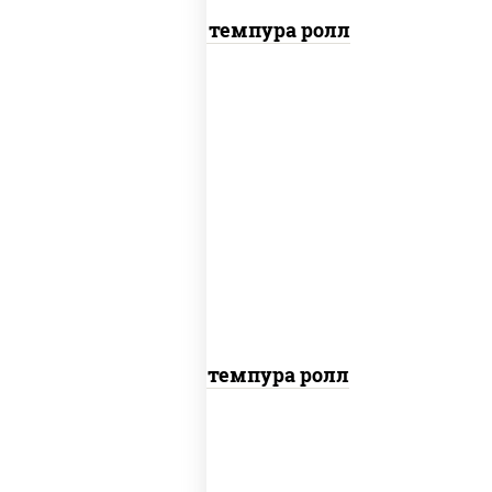
Гурмэ темпура ролл
рис, нори, соус "спайс" (майонез соус
чили соус шрирача), креветки, лосось
слабосоленый, угорь копченый, сухари
панировочные
Токио темпура ролл