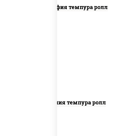
Филадельфия темпура ролл
рис, нори, икра "масаго", майонез, краб
снежный, огурцы свежие, авокадо,
сухари панировочные
Калифорния темпура ролл