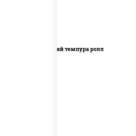
рис, нори, бекон, креветки, сыр
сливочный, сухари панировочные
Домашний темпура ролл
рис, нори, лосось копченый, сыр
сливочный, краб снежный, сухари
панировочные