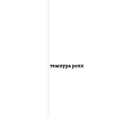
рис, нори, тунец, омлет, соус "спайс"
(майонез соус чили соус шрирача), сухари
панировочные
Тунец темпура ролл
рис, нори, лосось слабосоленый, огурцы
свежие, сыр сливочный, сухари
панировочные