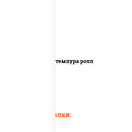
рис, нори, угорь копченый, краб
снежный, соус "спайс" (майонез соус
чили соус шрирача), салат "айсберг",
сухари панировочные
Угорь темпура ролл
Суши в темпуре
Темпурный ролл
Быстрые ссылки: