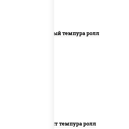
Сливочный темпура ролл
рис, нори, угорь копченый, икра
"масаго", сыр сливочный, огурцы свежие,
сухари панировочные
Динамит темпура ролл