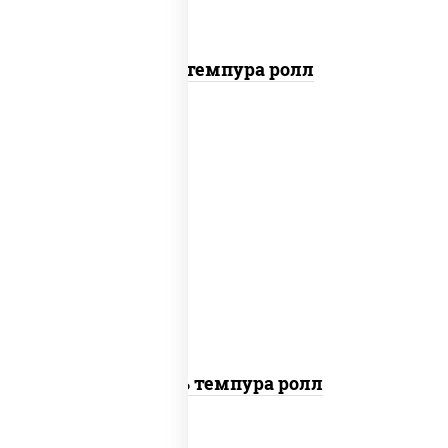
Кани темпура ролл
соус "цезарь" (масло растительное
загустители сахар яйца чеснок специи
перец черный консерванты), сыр
"пармезан", рис, нори, салат "айсберг",
помидоры, куриная грудка с паприкой,
сухари панировочные
Цезарь темпура ролл