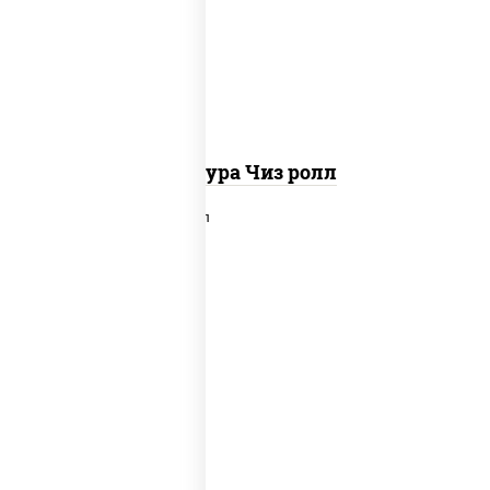
панировочные
Темпура Чиз ролл
рис, нори, сыр сливочный, лосось
слабосоленый, икра "масаго", сухари
панировочные