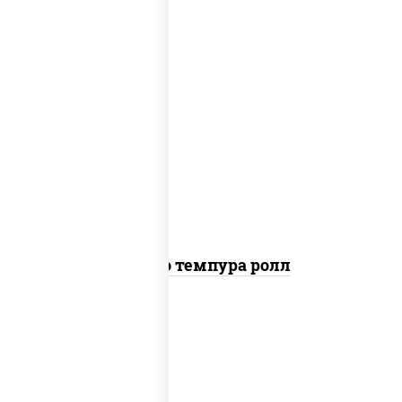
рис, нори, тунец, сыр сливочный, огурцы
свежие, соус "спайс" (майонез соус чили
соус шрирача), сухари панировочные
Бонито темпура ролл