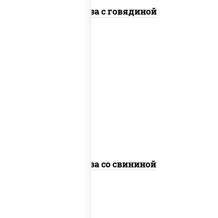
Фунчоза с говядиной
масло растительное, свинина, морковь,
лук репчатый, перец болгарский,
кабачки, соус "чесночный", лапша
стеклянная
Фунчоза со свининой
пост