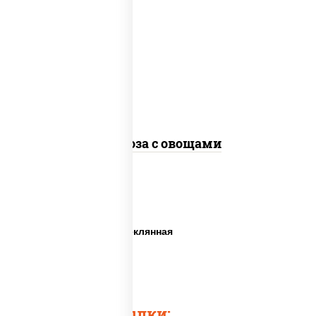
масло растительное, морковь, лук
репчатый, перец болгарский, кабачки,
соус "чесночный", лапша стеклянная,
кунжут
Фунчоза с овощами
Фунчоза вок
Китайская лапша стеклянная
Лапша стеклянная
Лапшу фунчоза
Быстрые ссылки: