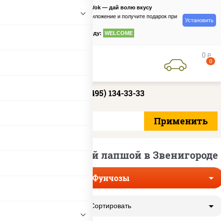
PizzaSushiWok — дай волю вкусу
Скачайте приложение и получите подарок при
Установить
заказе
по промокоду:
WELCOME
0
руб
0
+7 (495) 134-33-33
Вок со стеклянной лапшой в Звенигороде
Фунчозы
Сортировать