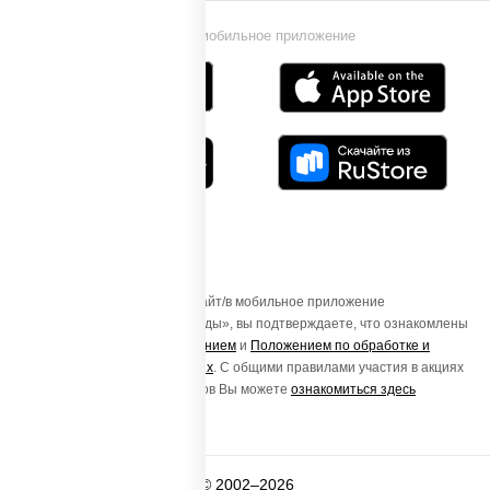
Установи мобильное приложение
Осуществляя вход на этот Сайт/в мобильное приложение
«ПиццаСушиВок - доставка еды», вы подтверждаете, что ознакомлены
с
Пользовательским соглашением
и
Положением по обработке и
защите персональных данных
. С общими правилами участия в акциях
и порядке получения подарков Вы можете
ознакомиться здесь
© 2002–2026