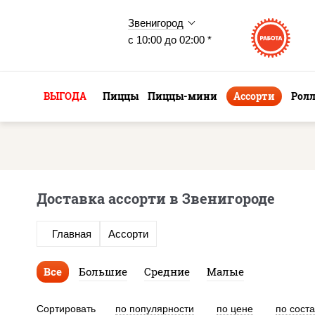
Звенигород
с 10:00 до 02:00 *
ВЫГОДА
Пиццы
Пиццы-мини
Ассорти
Рол
Доставка ассорти в Звенигороде
Главная
Ассорти
Все
Большие
Средние
Малые
Сортировать
по популярности
по цене
по сост