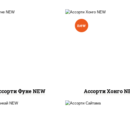
new
па маки, филадельфия
тунец темпура ролл
ролл, ролл калифорния
маки, ролл калифорни
2, гурмэ темпура ролл
2, калифорния хит
ссорти Фуне NEW
Ассорти Хонго 