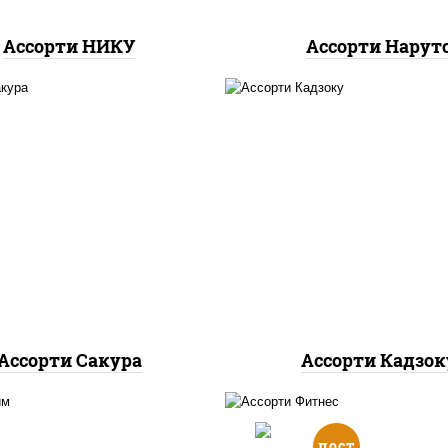
Ассорти НИКУ
Ассорти Нарут
калифорния чиз,
ладельфия дуэт ролл,
агиро ролл,
калифор
ветка люкс ролл, ролл
спайс
, каппа мак
цезарь
Ассорти Сакура
Ассорти Кадзок
пост