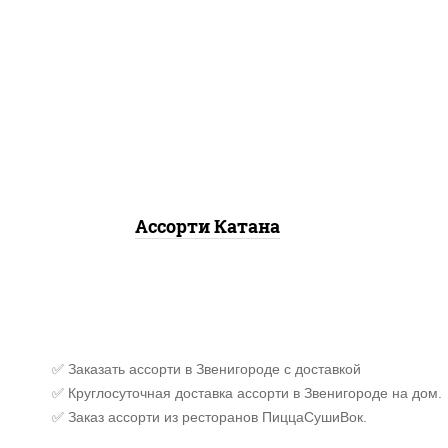
запеченный ролл
калифорния
,
запеченный
ролл
лосось
, гурмэ темпура
ролл,
угорь темпура ролл
Ассорти Катана
✅ Заказать ассорти в Звенигороде с доставкой
✅ Круглосуточная доставка ассорти в Звенигороде на дом.
✅ Заказ ассорти из ресторанов ПиццаСушиВок.