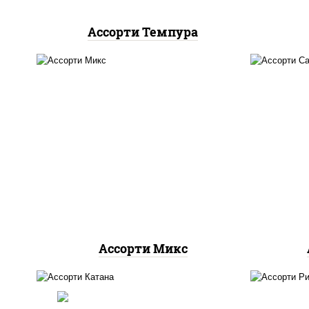
Ассорти Темпура
ролл цезарь,
запеченный
ролл калифорния
,
запеченный лосось
,
фи
калифорния с лососем с/с,
кре
гурмэ темпура ролл, бекон
темпура ролл
Ассорти Микс