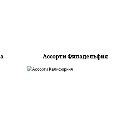
олл,
филадельфия ролл с угрем,
яке
филадельфия ролл с
рния
креветкой, филадельфия
хит ролл
ма
Ассорти Филадельфия
ролл калифорния хит 2,
запеченный ролл
олл,
калифорния
, калифорния с
лососем с/с, калифорния
хит 1