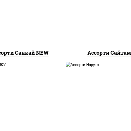
хотто ролл, бостон р
тто ролл, тори маки
темпура чиз ролл, с
ролл new
нагима ролл, калифо
лайт
сорти Санкай NEW
Ассорти Сайта
о ролл, цезарь темпура
лл, митто ролл, тори
хотто ролл, бостон р
аки ролл new, бекон
городpsw
ура ролл, ролл цезарь