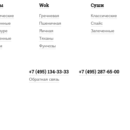
лы
Wok
Суши
ические
Гречневая
Классические
енные
Пшеничная
Спайс
пуре
Яичная
Запеченные
енные
Тяханы
м
Фунчозы
+7 (495) 134-33-33
+7 (495) 287-65-00
Обратная связь