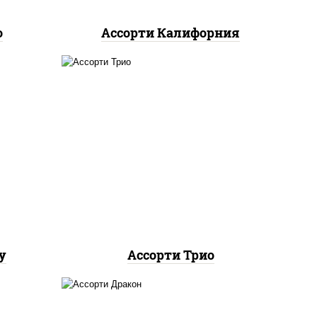
о
Ассорти Калифорния
ролл калифорния хит 2,
ния
филадельфия хит ролл,
и
ролл цезарь
у
Ассорти Трио