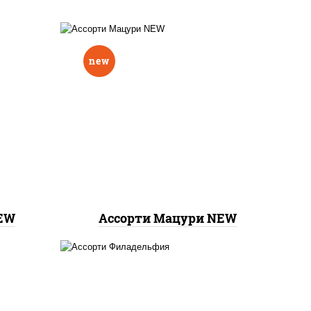
new
бекон темпура ролл,
запеченный лосось
,
, сяке
бостон ролл, ролл
я хит
калифорния хит 2,
 1
креветка темпура ролл,
ролл цезарь с лососем, ролл
хоккайдо, ролл сальмон
NEW
Ассорти Мацури NEW