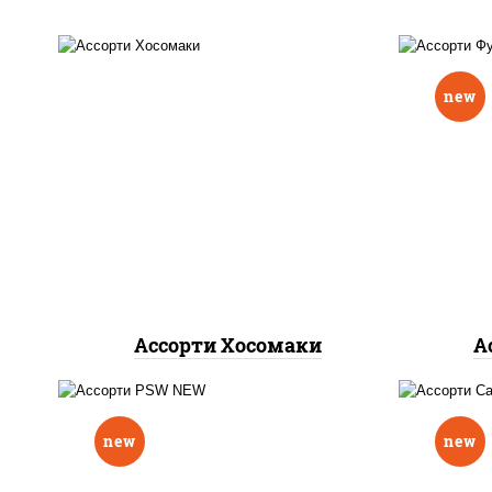
new
кап
унаги маки, сяке маки, эби
хит 
маки, каппа маки
хит 
Ассорти Хосомаки
А
филадельфия ролл c
огурцом, ролл калифорния
new
new
хит 2, ролл цезарь,
калифорния с креветкой,