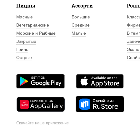
Пиццы
Ассорти
Рол
Мясные
Большие
Класс
Вегетарианские
Средние
Фирм
Морские и Рыбные
Малые
В тем
Закрытые
Запеч
Гриль
Эконо
Острые
Спайс
Скачайте наше приложение