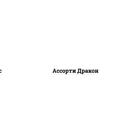
 чука
канада, филадельфия ролл
c огурцом
с
Ассорти Дракон