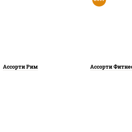
 цезарь, ролл цезарь с
ясай маки, каппа маки,
лососем
ролл
Ассорти Рим
Ассорти Фитне