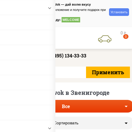
PizzaSushiWok — дай волю вкусу
Скачайте приложение и получите подарок при
Установить
заказе
по промокоду:
WELCOME
0
руб
0
+7 (495) 134-33-33
Доставка wok в Звенигороде
Все
Сортировать