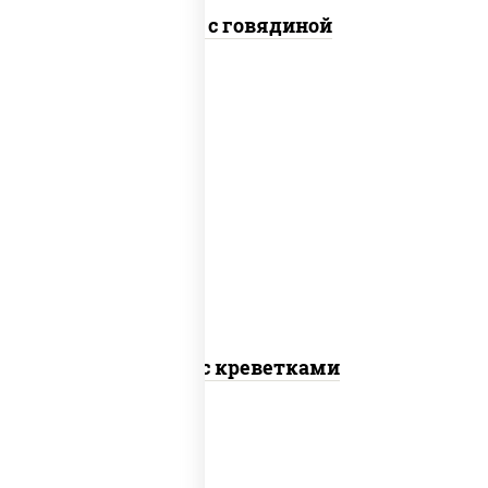
Удон с говядиной
масло растительное, креветки,
морковь, лук репчатый, перец
болгарский, кабачки, соус "чесночный",
лапша пшеничная
Удон с креветками