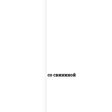
масло растительное, свинина, морковь,
лук репчатый, перец болгарский,
кабачки, соус "чесночный", лапша
гречневая
Соба со свининой
пост
масло растительное, морковь, лук