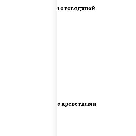
Сомен с говядиной
масло растительное, креветки,
морковь, лук репчатый, перец
болгарский, рис, соус "чесночный",
кунжут
Тяхан с креветками