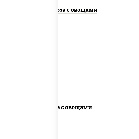
Фунчоза с овощами
пост
масло растительное, морковь, лук
репчатый, перец болгарский, кабачки,
соус "чесночный", лапша гречневая,
кунжут
Соба с овощами