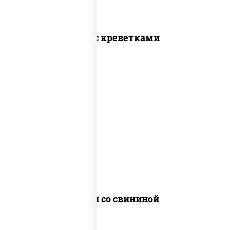
Соба с креветками
масло растительное, свинина, морковь,
лук репчатый, перец болгарский, рис,
соус "чесночный", кунжут
Тяхан со свининой