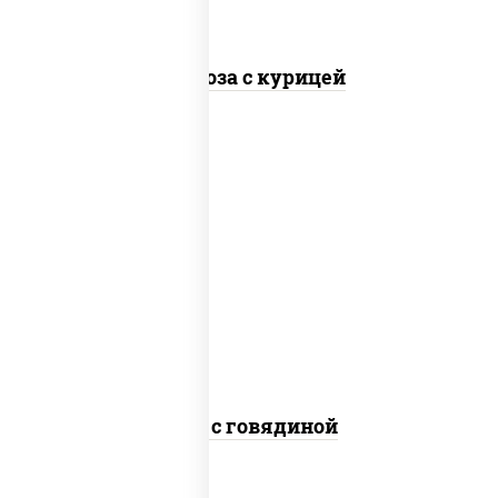
Фунчоза с курицей
масло растительное, говядина,
морковь, лук репчатый, перец
болгарский, кабачки, соус "чесночный",
лапша гречневая
Соба с говядиной