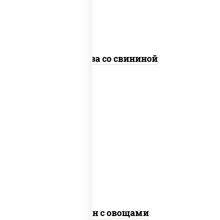
стеклянная
Фунчоза со свининой
пост
масло растительное, морковь, лук
репчатый, перец болгарский, рис, соус
"чесночный", кунжут
Тяхан с овощами