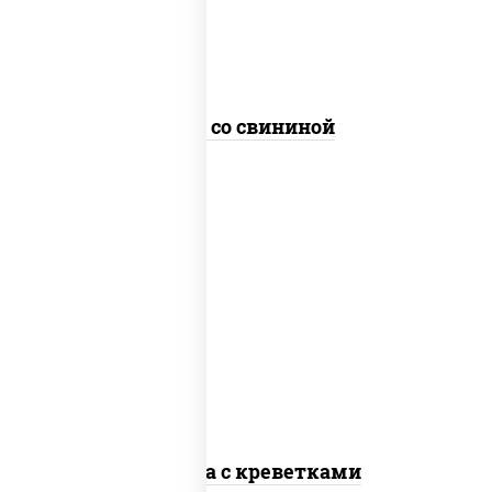
Удон со свининой
масло растительное, креветки,
морковь, лук репчатый, перец
болгарский, кабачки, соус "чесночный",
лапша стеклянная
Фунчоза с креветками