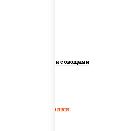
масло растительное, морковь, лук
репчатый, перец болгарский, кабачки,
соус "чесночный", лапша яичная, кунжут
Сомен с овощами
Быстрые ссылки: