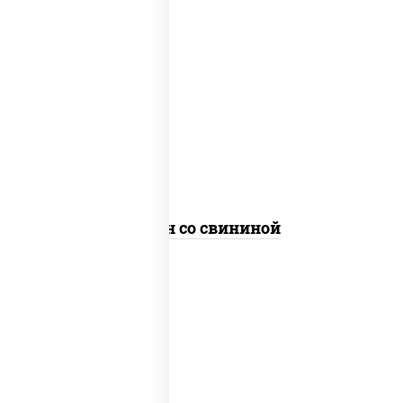
масло растительное, свинина, морковь,
лук репчатый, перец болгарский,
кабачки, соус "чесночный", лапша яичная
Сомен со свининой
масло растительное, свинина, морковь,
лук репчатый, перец болгарский,
кабачки, соус "чесночный", лапша