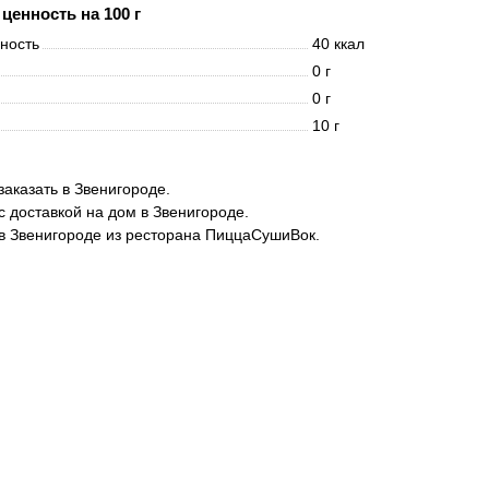
ценность на 100 г
нность
40 ккал
0 г
0 г
10 г
заказать в Звенигороде.
с доставкой на дом в Звенигороде.
в Звенигороде из ресторана ПиццаСушиВок.