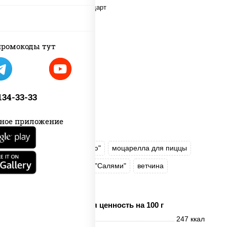
ромокоды тут
 134-33-33
ное приложение
соус "Техасский барбекю"
моцарелла для пиццы
лук красный
колбаса "Салями"
ветчина
огурцы маринованные
Пищевая ценность на 100 г
Энерг. ценность
247 ккал