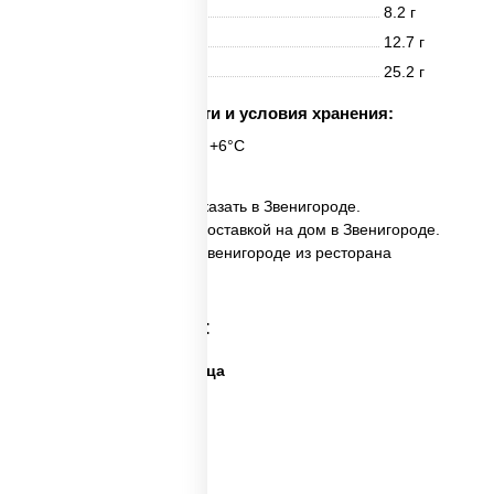
Белки
8.2 г
Жиры
12.7 г
Углеводы
25.2 г
Срок годности и условия хранения:
24 часа при t° от +2°C до +6°C
✅ Пицца Фермерская заказать в Звенигороде.
✅ Пицца Фермерская с доставкой на дом в Звенигороде.
✅ Пицца Фермерская в Звенигороде из ресторана
ПиццаСушиВок.
Категории товара:
Дешевая и вкусная пицца
Дорогая пицца
Пицца 500 грамм
Каталог пицц