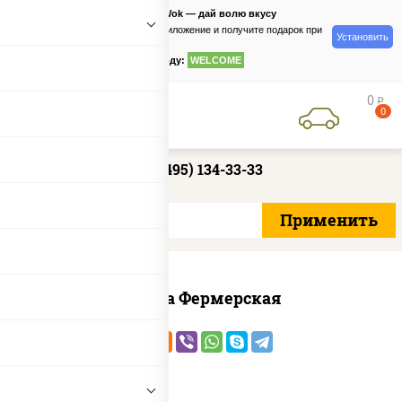
PizzaSushiWok — дай волю вкусу
Скачайте приложение и получите подарок при
Установить
заказе
по промокоду:
WELCOME
0
руб
0
+7 (495) 134-33-33
Пицца Фермерская