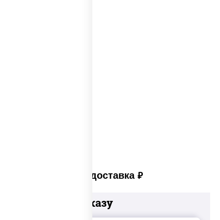
Пицца из печи
Big pizza
Пицца 300 грамм
Популярные пиццы
Лучшая пицца
Лучшая пицца Москвы
Пицца много сыра
Пицца в пицца печи
Платная доставка
руб
Добавьте к заказу