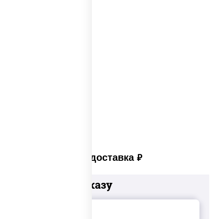
Big pizza
Пицца 300 грамм
Популярные пиццы
Лучшая пицца
Лучшая пицца Москвы
Пицца много сыра
Пицца в пицца печи
Платная доставка
руб
Добавьте к заказу