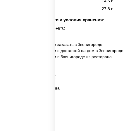
Жиры
14.5 г
Углеводы
27.8 г
Срок годности и условия хранения:
24 часа при t° от +2°C до +6°C
✅ Пицца Мега пепперони заказать в Звенигороде.
✅ Пицца Мега пепперони с доставкой на дом в Звенигороде.
✅ Пицца Мега пепперони в Звенигороде из ресторана
ПиццаСушиВок.
Категории товара:
Дешевая и вкусная пицца
Дорогая пицца
Пицца 500 грамм
Каталог пицц
Пицца из печи