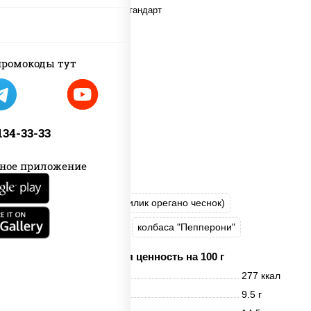
ромокоды тут
 134-33-33
ное приложение
пицца соус (томаты базилик орегано чеснок)
моцарелла для пиццы
колбаса "Пепперони"
Пищевая ценность на 100 г
Энерг. ценность
277 ккал
Белки
9.5 г