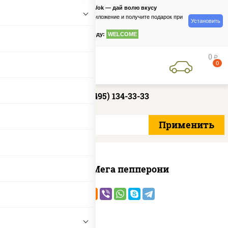
PizzaSushiWok — дай волю вкусу
Скачайте приложение и получите подарок при
Установить
заказе
по промокоду:
WELCOME
0
руб
0
+7 (495) 134-33-33
Пицца Мега пепперони