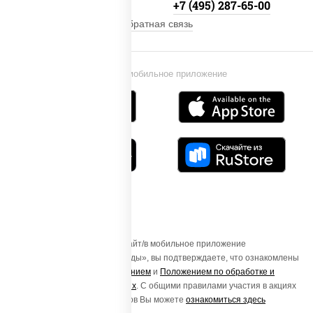
+7 (495) 134-33-33
+7 (495) 287-65-00
Обратная связь
Установи мобильное приложение
Осуществляя вход на этот Сайт/в мобильное приложение
«ПиццаСушиВок - доставка еды», вы подтверждаете, что ознакомлены
с
Пользовательским соглашением
и
Положением по обработке и
защите персональных данных
. С общими правилами участия в акциях
и порядке получения подарков Вы можете
ознакомиться здесь