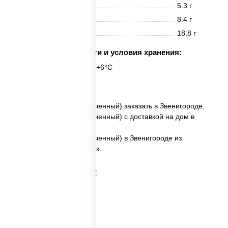
Белки
5.3 г
Жиры
8.4 г
Углеводы
18.8 г
Срок годности и условия хранения:
6 часов при t° от +2°C до +6°C
6 шт.
✅ Чили чикен ролл (запеченный) заказать в Звенигороде.
✅ Чили чикен ролл (запеченный) с доставкой на дом в
Звенигороде.
✅ Чили чикен ролл (запеченный) в Звенигороде из
ресторана ПиццаСушиВок.
Категории товара: