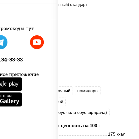
ромокоды тут
 134-33-33
ное приложение
рис
нори
сыр сливочный
помидоры
куриная грудка с паприкой
соус "Спайс" (майонез соус чили соус шрирача)
Пищевая ценность на 100 г
Энерг. ценность
175 ккал