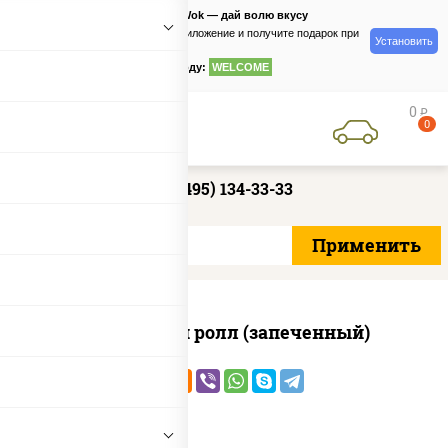
PizzaSushiWok — дай волю вкусу
Скачайте приложение и получите подарок при
Установить
заказе
по промокоду:
WELCOME
0
руб
0
+7 (495) 134-33-33
Чили чикен ролл (запеченный)