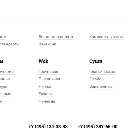
там
Доставка и оплата
Как сделать заказ
стандарты
Вакансии
лы
Wok
Суши
ические
Гречневая
Классические
енные
Пшеничная
Спайс
пуре
Яичная
Запеченные
енные
Тяханы
м
Фунчозы
+7 (495) 134-33-33
+7 (495) 287-65-00