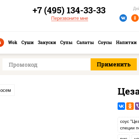
+7 (495) 134-33-33
Де
Перезвоните мне
ы
Wok
Суши
Закуски
Супы
Салаты
Соусы
Напитки
Цеза
сосем
соус "Це
специи п
рис
но