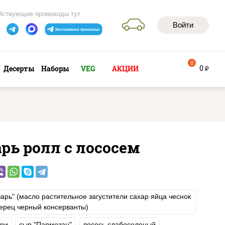
йствующие промокоды тут
Войти
0
0
Десерты
Наборы
VEG
АКЦИИ
руб
рь ролл с лососем
зарь" (масло растительное загустители сахар яйца чеснок
ерец черный консерванты)
ри
сыр "Пармезан"
лосось слабосоленый