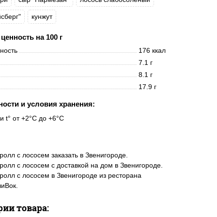
йсберг"
кунжут
ценность на 100 г
нность
176 ккал
7.1 г
8.1 г
17.9 г
ности и условия хранения:
и t° от +2°C до +6°C
ролл с лососем заказать в Звенигороде.
ролл с лососем с доставкой на дом в Звенигороде.
ролл с лососем в Звенигороде из ресторана
иВок.
рии товара: