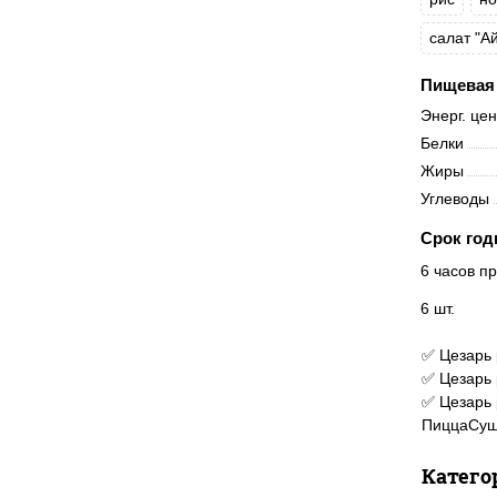
салат "А
Пищевая 
Энерг. це
Белки
Жиры
Углеводы
Срок год
6 часов пр
6 шт.
✅ Цезарь 
✅ Цезарь 
✅ Цезарь 
ПиццаСуш
Катего