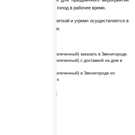
или же помогут утолить голод в рабочее время.
Доставка ролла «С креветкой и угрем» осуществляется в
самые кратчайшие сроки.
✅ С креветкой и угрем (запеченный) заказать в Звенигороде.
✅ С креветкой и угрем (запеченный) с доставкой на дом в
Звенигороде.
✅ С креветкой и угрем (запеченный) в Звенигороде из
ресторана ПиццаСушиВок.
Категории товара: