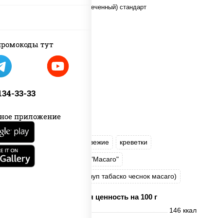
ромокоды тут
 134-33-33
ное приложение
рис
нори
огурцы свежие
креветки
угорь копченый
икра "Масаго"
соус "Хот" (майонез кетчуп табаско чеснок масаго)
Пищевая ценность на 100 г
Энерг. ценность
146 ккал