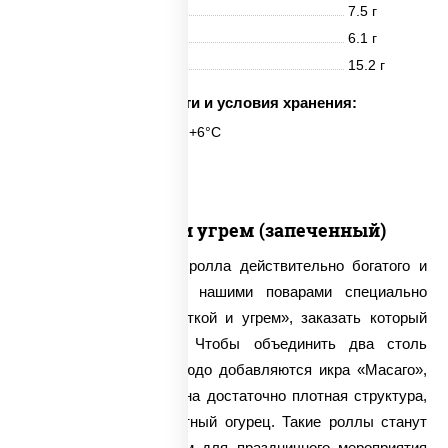
Белки
7.5 г
Жиры
6.1 г
Углеводы
15.2 г
Срок годности и условия хранения:
6 часов при t° от +2°C до +6°C
6 шт.
С креветкой и угрем (запеченный)
Для тех, кто ждет от ролла действительно богатого и
разнообразного вкуса, нашими поварами специально
создан ролл «С креветкой и угрем», заказать который
можно круглосуточно. Чтобы объединить два столь
непохожих вкуса, в блюдо добавляются икра «Масаго»,
для которой свойственна достаточно плотная структура,
а также свежий ароматный огурец. Такие роллы станут
идеальным украшением для праздничного мероприятия