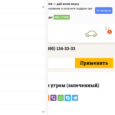
PizzaSushiWok — дай волю вкусу
Скачайте приложение и получите подарок при
Установить
заказе
по промокоду:
WELCOME
0
руб
0
+7 (495) 134-33-33
С креветкой и угрем (запеченный)