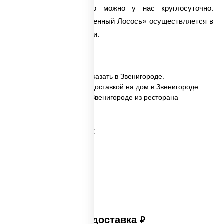
Заказать такое блюдо можно у нас круглосуточно.
Доставка ролла «Запеченный Лосось» осуществляется в
самые кратчайшие сроки.
✅ Запеченный лосось заказать в Звенигороде.
✅ Запеченный лосось с доставкой на дом в Звенигороде.
✅ Запеченный лосось в Звенигороде из ресторана
ПиццаСушиВок.
Категории товара:
Платная доставка
руб