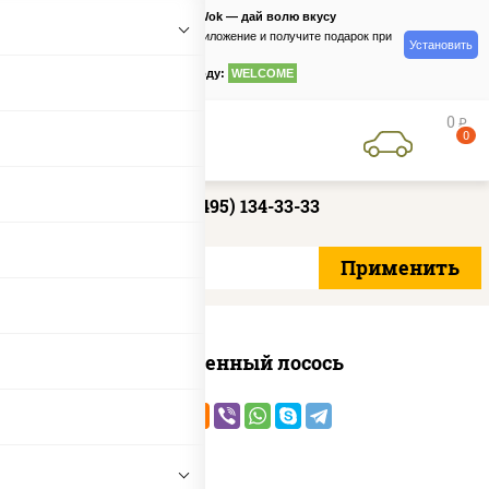
PizzaSushiWok — дай волю вкусу
Скачайте приложение и получите подарок при
Установить
заказе
по промокоду:
WELCOME
0
руб
0
+7 (495) 134-33-33
Запеченный лосось