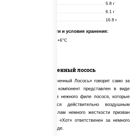
Белки
5.8 г
Жиры
6.1 г
Углеводы
16.8 г
Срок годности и условия хранения:
6 часов при t° от +2°C до +6°C
6 шт.
Запеченный лосось
Название ролла «Запеченный Лосось» говорит само за
себя – основной его компонент представлен в виде
слабосоленых кусочков нежного филе лосося, которые
эффектно дополняются действительно воздушным
омлетом. Придать роллам немного жесткости призван
свежий огурец, а соус «Хот» ответственен за немного
островатые нотки в блюде.