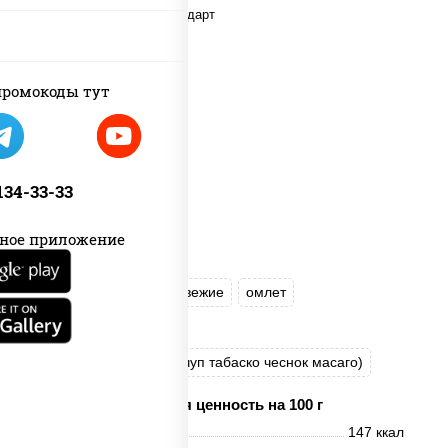
ромокоды тут
 134-33-33
ное приложение
рис
нори
огурцы свежие
омлет
лосось слабосоленый
соус "Хот" (майонез кетчуп табаско чеснок масаго)
Пищевая ценность на 100 г
Энерг. ценность
147 ккал