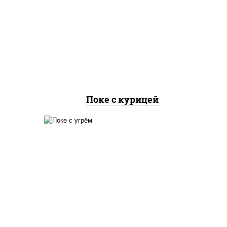
иная
рис, куриная грудка с
урцы
паприкой, огурцы свежие,
оус
авокадо, салат "чука", соус
оевый
кунжутный, икра "масаго",
фри
кунжут, нори
Поке с курицей
аб
рис, угорь копченый,
йцо
огурцы свежие, авокадо,
аль",
салат "чука", соус
ый,
кунжутный, икра "масаго",
соус "унаги", кунжут, нори