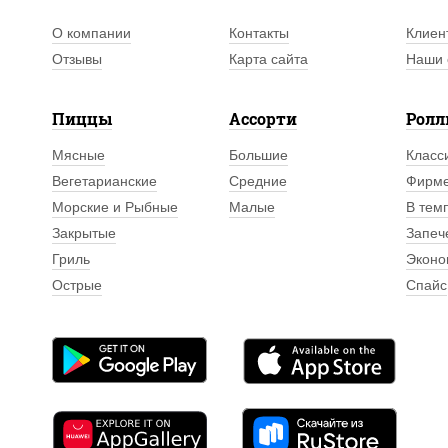
О компании
Контакты
Клиен
Отзывы
Карта сайта
Наши 
Пиццы
Ассорти
Рол
Мясные
Большие
Класс
Вегетарианские
Средние
Фирм
Морские и Рыбные
Малые
В тем
Закрытые
Запеч
Гриль
Эконо
Острые
Спайс