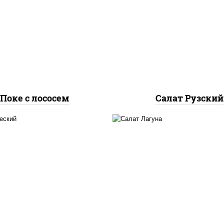
, лосось слабосоленый,
салат "айсберг", кур
урцы свежие, авокадо,
грудка с паприкой, ог
салат "чука", соус
свежие, помидоры, с
жутный, икра "масаго",
"шеф" (майонез соус с
кунжут, нори
зелень чеснок), лук 
Поке с лососем
Салат Рузский
гурцы свежие, перец
огурцы свежие, кр
олгарский, томаты
снежный, майонез, я
рри", брынза, маслины,
куриное, сыр "эммент
алатная заправка с
креветки, лук красн
базиликом
икра "масаго"