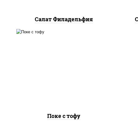
Салат Филадельфия
рис, творог соевый, огурцы
свежие, авокадо, салат
"чука", соус кунжутный,
икра "масаго", кунжут, нори
Поке с тофу