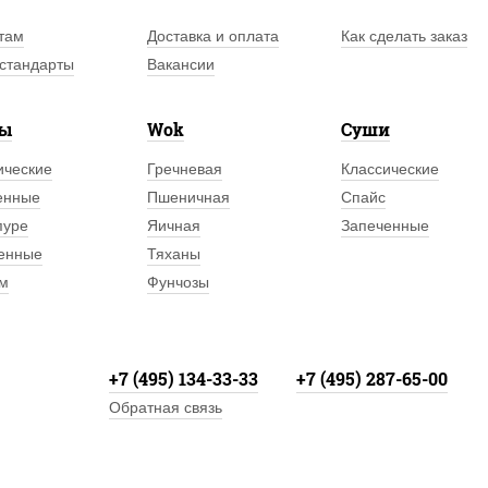
там
Доставка и оплата
Как сделать заказ
стандарты
Вакансии
лы
Wok
Суши
ические
Гречневая
Классические
енные
Пшеничная
Спайс
пуре
Яичная
Запеченные
енные
Тяханы
м
Фунчозы
+7 (495) 134-33-33
+7 (495) 287-65-00
Обратная связь