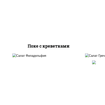
рис
рис, креветки, огурцы
ог
свежие, авокадо, салат
"чука", соус кунжутный,
кун
икра "масаго", кунжут, нори
Поке с креветками
о
рис, нори, огурцы свежие,
б
сыр сливочный, лосось
"че
слабосоленый, кунжут
с