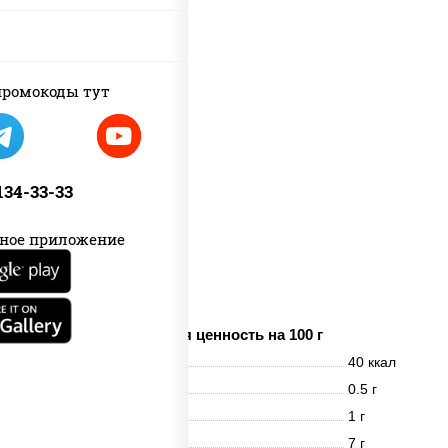
ромокоды тут
 134-33-33
ное приложение
имбирь
Пищевая ценность на 100 г
Энерг. ценность
40 ккал
Белки
0.5 г
Жиры
1 г
Углеводы
7 г