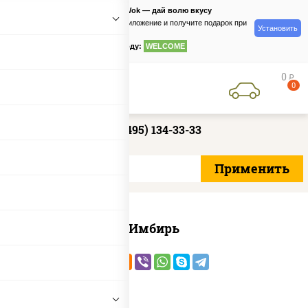
PizzaSushiWok — дай волю вкусу
Скачайте приложение и получите подарок при
Установить
заказе
по промокоду:
WELCOME
0
руб
0
+7 (495) 134-33-33
Имбирь