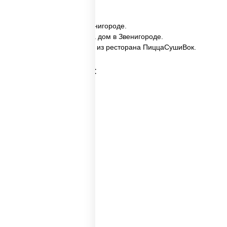
✅ Имбирь заказать в Звенигороде.
✅ Имбирь с доставкой на дом в Звенигороде.
✅ Имбирь в Звенигороде из ресторана ПиццаСушиВок.
Категории товара:
Соусы суши
Wok соус
Соусы для вока
Белый соус для пиццы
Соус порционный
Соус вок