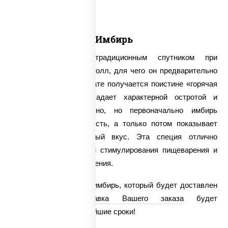
Имбирь
Имбирь считается традиционным спутником при
употреблении суши и ролл, для чего он предварительно
маринуется. В результате получается поистине «горячая
специя», которая обладает характерной остротой и
жгучестью. Удивительно, но первоначально имбирь
открывает свою сладость, а только потом показывает
свой настоящий острый вкус. Эта специя отлично
справляется с задачей стимулирования пищеварения и
улучшения кровообращения.
У нас можно заказать имбирь, который будет доставлен
круглосуточно.
Доставка Вашего заказа
будет
осуществлена в кратчайшие сроки!