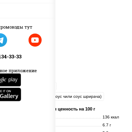
ромокоды тут
 134-33-33
ное приложение
рис
нори
креветки
соус "Спайс" (майонез соус чили соус шрирача)
Пищевая ценность на 100 г
Энерг. ценность
136 ккал
Белки
6.7 г