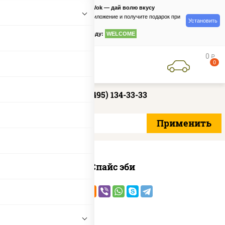
PizzaSushiWok — дай волю вкусу
Скачайте приложение и получите подарок при
Установить
заказе
по промокоду:
WELCOME
0
руб
0
+7 (495) 134-33-33
Спайс эби