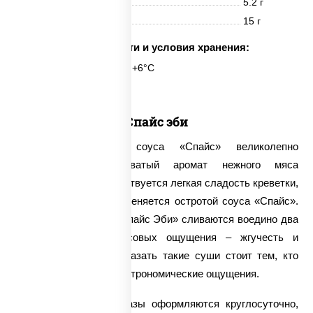
Жиры
5.2 г
Углеводы
15 г
Срок годности и условия хранения:
6 часов при t° от +2°C до +6°C
Спайс эби
Жгуче-острый вкус соуса «Спайс» великолепно
подчеркивает сладковатый аромат нежного мяса
креветки. Сначала чувствуется легкая сладость креветки,
которая постепенно оттеняется остротой соуса «Спайс».
Фактически, в суши «Спайс Эби» сливаются воедино два
противоположных вкусовых ощущения – жгучесть и
сладость. Поэтому заказать такие суши стоит тем, кто
ценит оригинальные гастрономические ощущения.
Нашей компанией заказы оформляются круглосуточно,