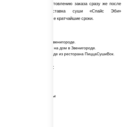
мы приступаем к приготовлению заказа сразу же после
его получения. Доставка суши «Спайс Эби»
осуществляется в самые кратчайшие сроки.
✅ Спайс эби заказать в Звенигороде.
✅ Спайс эби с доставкой на дом в Звенигороде.
✅ Спайс эби в Звенигороде из ресторана ПиццаСушиВок.
Категории товара:
Суши сити вок
Ближайшая суши
Все виды суши и роллы
Самые лучшие суши
Важная рыба суши
Много рыбы суши