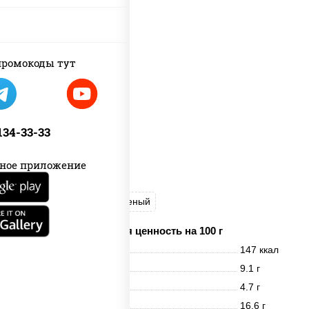
ромокоды тут
 134-33-33
ное приложение
рис
лосось слабосоленый
Пищевая ценность на 100 г
Энерг. ценность
147 ккал
Белки
9.1 г
Жиры
4.7 г
Углеводы
16.6 г