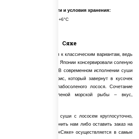
Срок годности и условия хранения:
6 часов при t° от +2°C до +6°C
Сяке
Суши «Сяке» относятся к классическим вариантам, ведь
много столетий назад в Японии консервировали соленую
рыбу именно с рисом. В современном исполнении суши
«Сяке» выглядят как рис, который завернут в кусочек
невероятно нежного слабосоленого лосося. Сочетание
пресного риса и соленой морской рыбы – вкус,
проверенный веками.
У нас можно заказать суши с лососем круглосуточно,
достаточно лишь позвонить нам либо оставить заказ на
сайте. Доставка суши «Сяке» осуществляется в самые