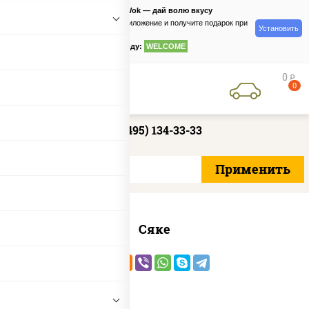
PizzaSushiWok — дай волю вкусу
Скачайте приложение и получите подарок при
Установить
заказе
по промокоду:
WELCOME
0
руб
0
+7 (495) 134-33-33
Сяке