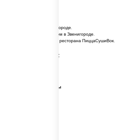
кратчайшие сроки.
✅ Сяке заказать в Звенигороде.
✅ Сяке с доставкой на дом в Звенигороде.
✅ Сяке в Звенигороде из ресторана ПиццаСушиВок.
Категории товара:
Суши сити вок
Ближайшая суши
Все виды суши и роллы
Самые лучшие суши
Важная рыба суши
Много рыбы суши