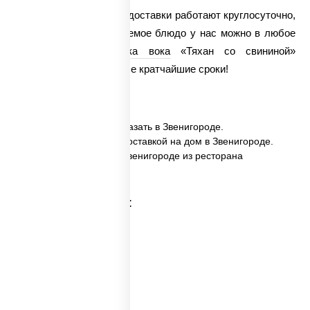
Наши повара и служба доставки работают круглосуточно,
поэтому заказать желаемое блюдо у нас можно в любое
время суток.
Доставка вока
«Тяхан со свининой»
осуществляется в самые кратчайшие сроки!
✅ Тяхан со свининой заказать в Звенигороде.
✅ Тяхан со свининой с доставкой на дом в Звенигороде.
✅ Тяхан со свининой в Звенигороде из ресторана
ПиццаСушиВок.
Категории товара: