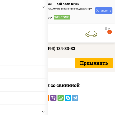
PizzaSushiWok — дай волю вкусу
Скачайте приложение и получите подарок при
Установить
заказе
по промокоду:
WELCOME
0
руб
0
+7 (495) 134-33-33
Тяхан со свининой