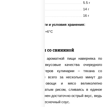
Белки
5.5 г
Жиры
14 г
Углеводы
16 г
Срок годности и условия хранения:
6 часов при t° от +2°C до +6°C
Тяхан со свининой
Поклонники сытной и ароматной пищи наверняка по
достоинству оценят вкусовые качества очередного
творения наших мастеров кулинарии – тяхана со
свининой. Обжаренные всего за несколько минут до
хрустящей корочки овощи и мясо великолепно
сочетаются с рассыпчатым рисом, сливаясь в единое
целое. Блюду свойственен достаточно острый вкус, ведь
в его составе имеется чесночный соус.