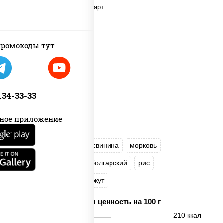
ромокоды тут
 134-33-33
ное приложение
масло растительное
свинина
морковь
лук репчатый
перец болгарский
рис
соус "Чесночный"
кунжут
Пищевая ценность на 100 г
Энерг. ценность
210 ккал