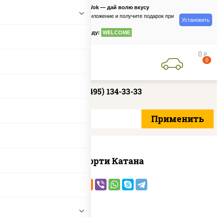
PizzaSushiWok — дай волю вкусу
Скачайте приложение и получите подарок при
Установить
заказе
по промокоду:
WELCOME
0
руб
0
+7 (495) 134-33-33
Ассорти Катана