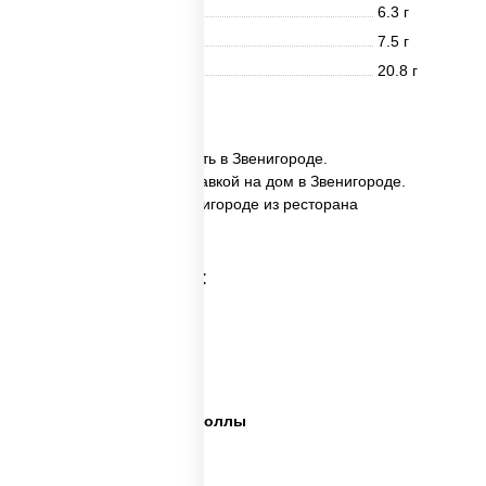
Белки
6.3 г
Жиры
7.5 г
Углеводы
20.8 г
28 шт.
✅ Ассорти Катана заказать в Звенигороде.
✅ Ассорти Катана с доставкой на дом в Звенигороде.
✅ Ассорти Катана в Звенигороде из ресторана
ПиццаСушиВок.
Категории товара:
Сет пицца роллы
Суши вок ассорти
Ассорти сеты
Пицца суши вок сеты роллы
Пицца суши вок сеты