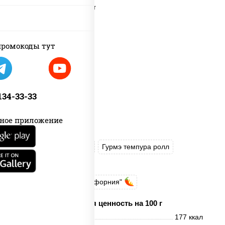
ромокоды тут
 134-33-33
ное приложение
Угорь темпура ролл
Гурмэ темпура ролл
Запеченный лосось
Запеченный ролл "Калифорния"
Пищевая ценность на 100 г
Энерг. ценность
177 ккал