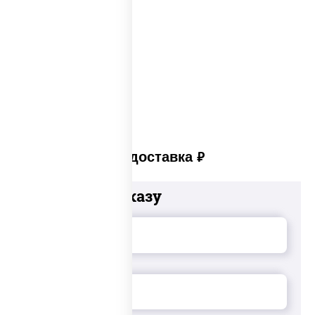
Сеты суши вок
Суши в суши сет
Суши сет солнцево
Суши set
Платная доставка
руб
Добавьте к заказу