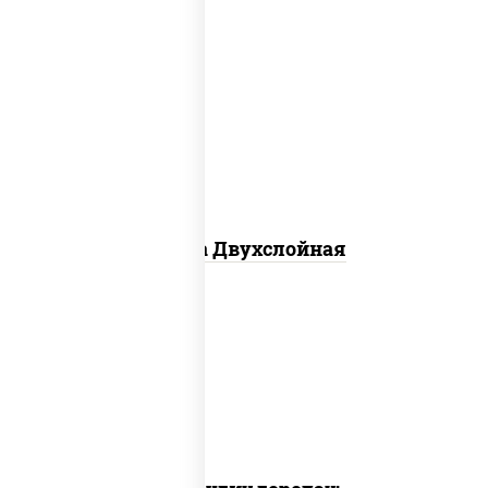
соус "томатно - горчичный", лук
красный, огурцы маринованные,
ветчина, бекон, моцарелла для
пиццы, помидоры, грудка куриная
Пицца Двухслойная