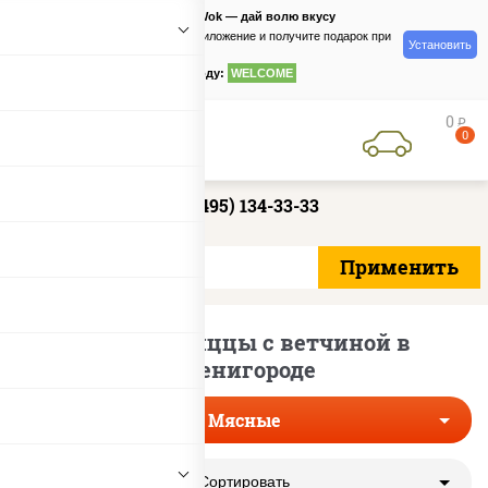
PizzaSushiWok — дай волю вкусу
Скачайте приложение и получите подарок при
Установить
заказе
по промокоду:
WELCOME
0
руб
0
+7 (495) 134-33-33
Мясные пиццы с ветчиной в
Звенигороде
Мясные
Сортировать