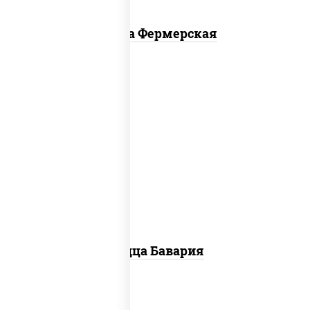
Пицца Фермерская
соус "горчичный" (майонез горчица),
моцарелла для пиццы, колбаса
"пепперони", ветчина, помидоры
Пицца Бавария