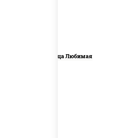
соус "шеф" (майонез соус соевый
зелень чеснок), моцарелла для
пиццы, шампиньоны св, лук красный,
ветчина
Пицца Любимая
соус "техасский барбекю",
моцарелла для пиццы, лук красный,
колбаса "салями", ветчина, огурцы
маринованные