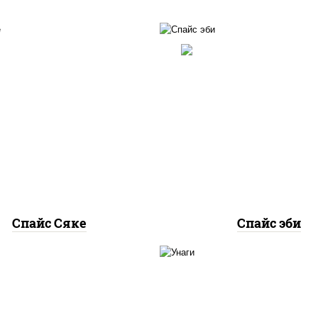
рис, нори, лосось
рис, нори, креветки, 
осоленый, соус "спайс"
"спайс" (майонез соус
айонез соус чили соус
соус шрирача)
шрирача)
Спайс Сяке
Спайс эби