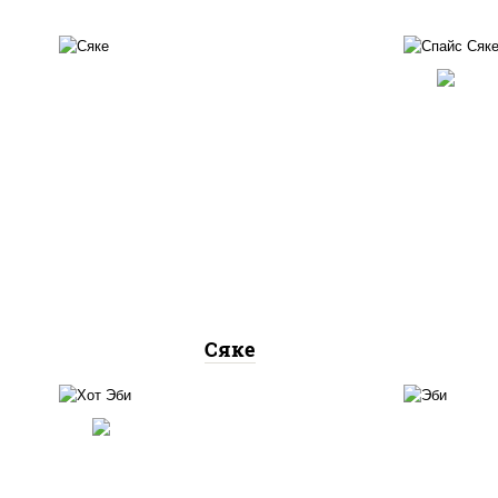
слаб
рис, лосось слабосоленый
(м
Сяке