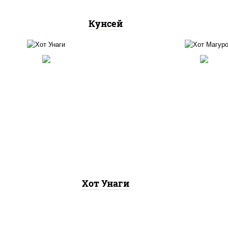
Кунсей
рис, нори, угорь копченый,
рис,
соус "хот" (майонез кетчуп
(ма
табаско чеснок масаго)
Хот Унаги