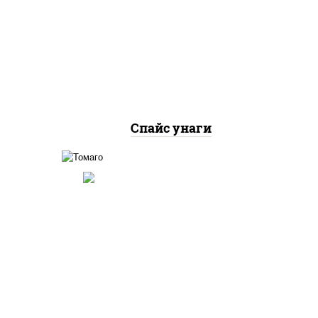
рис, нори, угорь копченый,
ри,
соус "спайс" (майонез соус
жут
чили соус шрирача)
Спайс унаги
соус "унаги", рис, нори,
ка"
омлет, кунжут