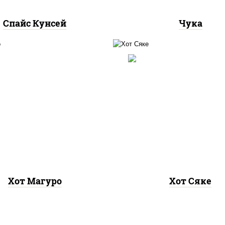
Спайс Кунсей
Чука
рис, нори, лосось
 нори, тунец, соус "хот"
слабосоленый, соус "
йонез кетчуп табаско
(майонез кетчуп таб
чеснок масаго)
чеснок масаго)
Хот Магуро
Хот Сяке