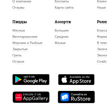
О компании
Контакты
Клиен
Отзывы
Карта сайта
Наши 
Пиццы
Ассорти
Рол
Мясные
Большие
Класс
Вегетарианские
Средние
Фирм
Морские и Рыбные
Малые
В тем
Закрытые
Запеч
Гриль
Эконо
Острые
Спайс