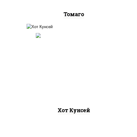
Томаго
рис, нори, лосось копченый,
хот"
соус "хот" (майонез кетчуп
аско
табаско чеснок масаго)
Хот Кунсей