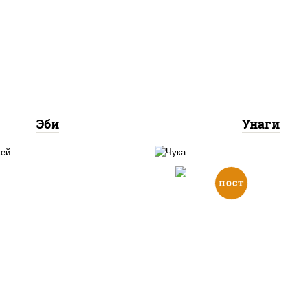
соус "унаги", рис, но
рис, креветки
угорь копченый, кун
Эби
Унаги
пост
 нори, лосось копченый,
с "спайс" (майонез соус
рис, нори, салат "чу
чили соус шрирача)