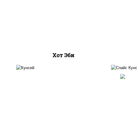
рис, нори, креветки, соус
"хот" (майонез кетчуп
табаско чеснок масаго)
Хот Эби
рис,
рис, лосось копченый
соу