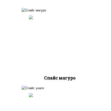
соус
рис, нори, тунец, соус
 чили
"спайс" (майонез соус чили
соус шрирача)
Спайс магуро