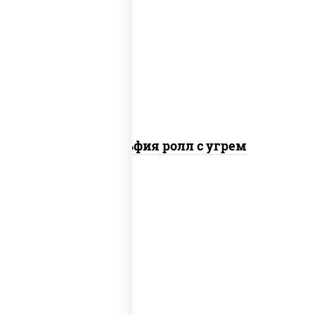
рис, нори, сыр сливочный, угорь
копченый, соус "унаги", кунжут
Филадельфия ролл с угрем
рис, нори, икра "масаго", майонез, краб
снежный, огурцы свежие, авокадо,
сухари панировочные