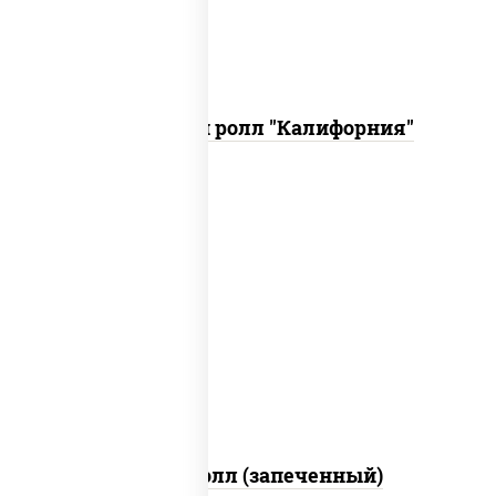
Запеченный ролл "Калифорния"
рис, нори, сыр сливочный, огурцы
свежие, куриная грудка с паприкой,
бекон, соус "унаги", кунжут
Бостон ролл (запеченный)