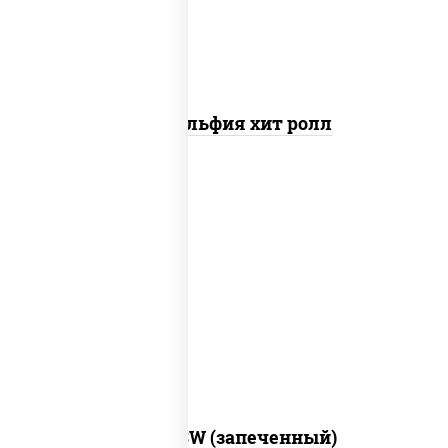
Филадельфия хит ролл
рис, нори, сыр сливочный, краб снежный,
соус "яки" (майонез чеснок масаго
лосось слабосолёный), соус "унаги"
Город PSW (запеченный)