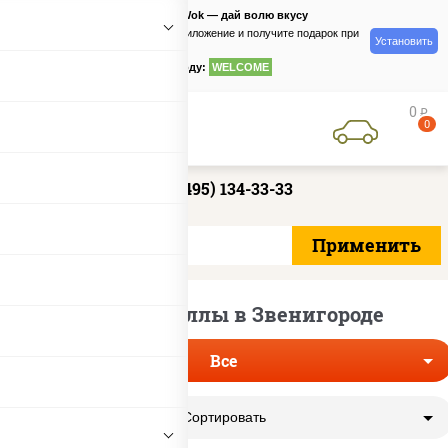
PizzaSushiWok — дай волю вкусу
Скачайте приложение и получите подарок при
Установить
заказе
по промокоду:
WELCOME
0
руб
0
+7 (495) 134-33-33
Постные роллы в Звенигороде
Все
Сортировать