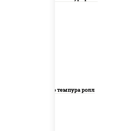
рис, нори, тунец, сыр сливочный, огурцы
свежие, соус "спайс" (майонез соус чили
соус шрирача), сухари панировочные
Бонито темпура ролл
рис, нори, сыр сливочный, огурцы