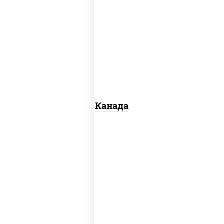
соус "унаги", рис, нори, сыр сливочный,
огурцы свежие, лосось слабосоленый,
угорь копченый, кунжут
Канада
рис, нори, майонез, авокадо, огурцы
свежие, лосось слабосоленый, икра
"масаго"