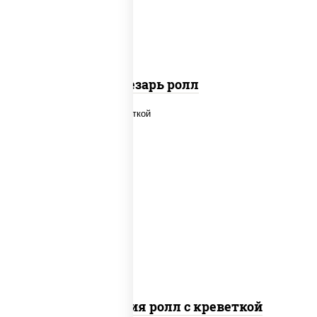
паприкой, салат "айсберг", кунжут
Цезарь ролл
рис, нори, огурцы свежие, салат
"айсберг", сыр сливочный, креветки,
соус "унаги"
Филадельфия ролл с креветкой