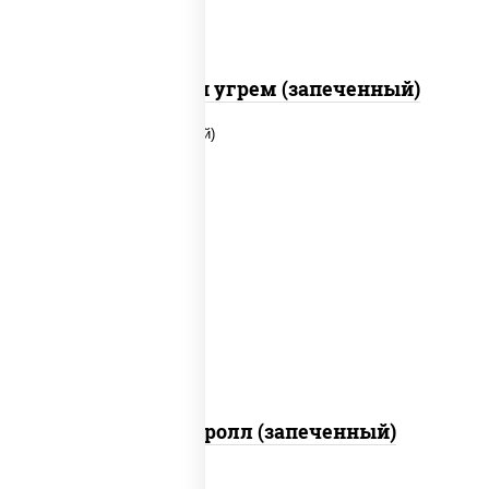
С креветкой и угрем (запеченный)
рис, нори, огурцы свежие, помидоры,
куриная грудка с паприкой, соус "шеф"
(майонез соус соевый зелень чеснок)
Тори Маки ролл (запеченный)