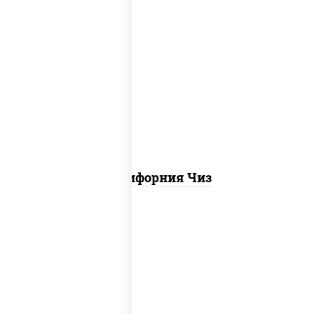
рис, нори, сыр сливочный, икра "масаго"
Калифорния Чиз
соус "цезарь" (масло растительное
загустители сахар яйца чеснок специи
перец черный консерванты), сыр
"пармезан", рис, нори, куриная грудка с