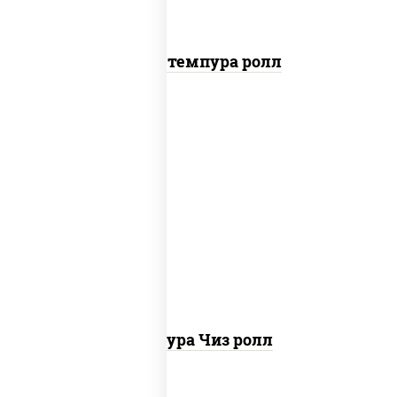
Бекон темпура ролл
рис, нори, сыр сливочный, сухари
панировочные
Темпура Чиз ролл