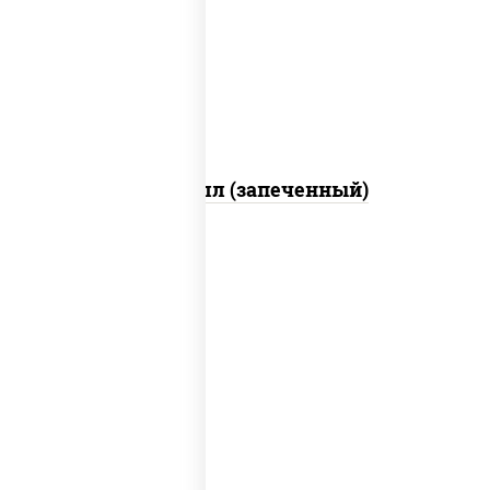
свежие, креветки, лосось слабосоленый,
соус "унаги", соус "спайс" (майонез соус
чили соус шрирача), икра "масаго"
Ойси ролл (запеченный)
рис, нори, креветки