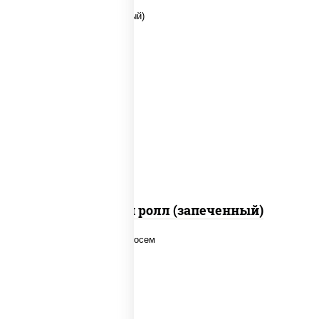
рис, нори, сыр сливочный, помидоры,
куриная грудка с паприкой, соус "спайс"
(майонез соус чили соус шрирача)
Чили чикен ролл (запеченный)