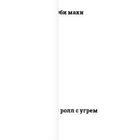
Эби маки
рис, нори, соус "спайс" (майонез соус
чили соус шрирача), угорь копченый
Спайс ролл с угрем