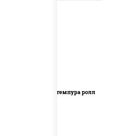
нори, краб снежный, сыр сливочный,
икра "масаго", омлет, угорь копченый,
сухари панировочные, соус "унаги"
Кани темпура ролл