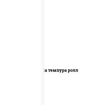
рис, нори, креветки, сыр сливочный,
салат "айсберг", сухари панировочные
Креветка темпура ролл
рис, нори, сыр сливочный, огурцы