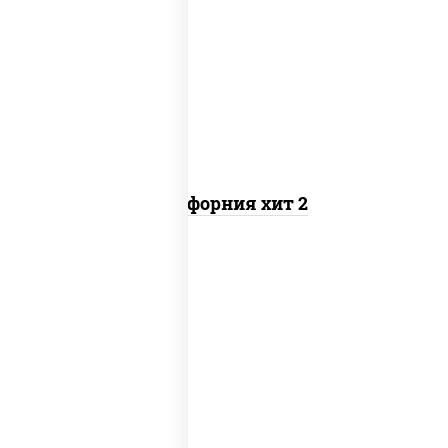
рис, нори, майонез, авокадо, краб
снежный, икра "масаго"
Калифорния хит 2
рис, нори, бекон, соус "техасский
барбекю", сыр сливочный, огурцы
свежие, сухари панировочные