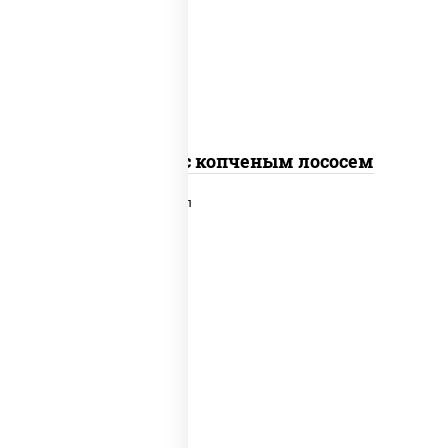
рис, нори, соус "спайс" (майонез соус
чили соус шрирача), лосось копченый
Спайс ролл с копченым лососем
рис, нори, сыр сливочный, лосось
слабосоленый, икра "масаго", сухари
панировочные