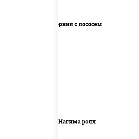
Калифорния с лососем
рис, нори, сыр сливочный, огурцы
свежие, лосось слабосоленый
Сяке Нагима ролл