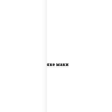
рис, нори, лосось слабосоленый
Сяке маки
рис, нори, сыр сливочный, огурцы
свежие, омлет, лосось слабосоленый