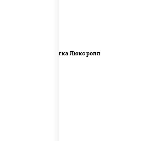
креветки, рис, нори, майонез, икра
"масаго", кляр, сухари панировочные,
кунжут
Креветка Люкс ролл
соус "цезарь" (масло растительное
загустители сахар яйца чеснок специи
перец черный консерванты), сыр
"пармезан", рис, нори, салат "айсберг",
помидоры, куриная грудка с паприкой,
сухари панировочные