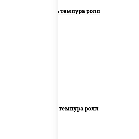
Цезарь темпура ролл
рис, нори, тунец, омлет, соус "спайс"
(майонез соус чили соус шрирача), сухари
панировочные
Тунец темпура ролл