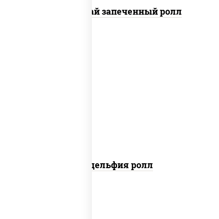
Кунсей фурай запеченный ролл
new
рис, нори, сыр сливочный, авокадо,
лосось слабосоленый
Филадельфия ролл