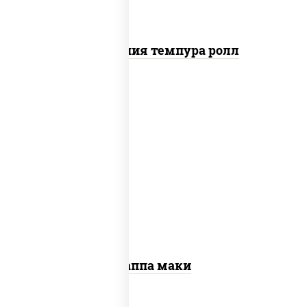
Калифорния темпура ролл
пост
рис, нори, огурцы свежие, кунжут
Каппа маки