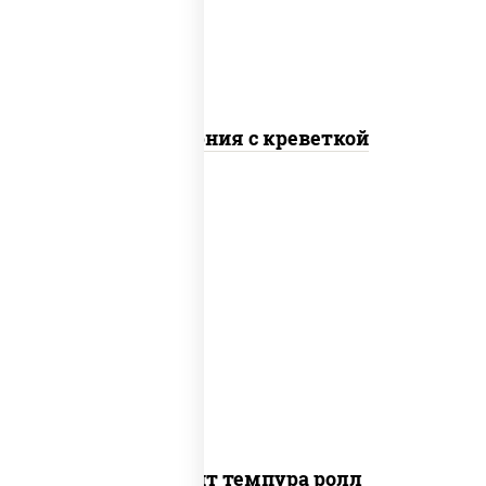
Калифорния с креветкой
рис, нори, угорь копченый, икра
"масаго", сыр сливочный, огурцы свежие,
сухари панировочные
Динамит темпура ролл