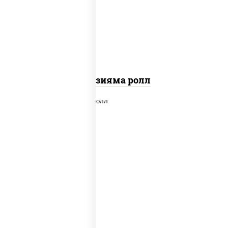
"вулкан" (креветки отварные; краб
снежный; майонез; чеснок; икра масаго)
Фудзияма ролл
new
рис, нори, лосось копченый, сыр
сливочный, огурцы свежие, соус "вулкан"
(креветки отварные; краб снежный;
майонез; чеснок; икра масаго), кунжут