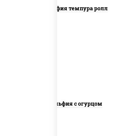
Филадельфия темпура ролл
рис, нори, сыр сливочный, огурцы
свежие, лосось слабосоленый
Филадельфия с огурцом