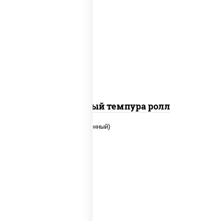
рис, нори, лосось слабосоленый, огурцы
свежие, сыр сливочный, сухари
панировочные
Сливочный темпура ролл
рис, нори, огурцы свежие, креветки,
угорь копченый, икра "масаго", соус
"хот" (майонез кетчуп табаско чеснок
масаго)