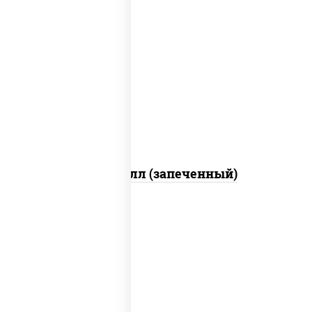
рис, нори, сыр сливочный, салат
"айсберг", куриная грудка с паприкой,
лук фри, сыр "пармезан", соус "цезарь"
(масло растительное загустители
сахар яйца чеснок специи перец черный
консерванты)
Хотто ролл (запеченный)
рис, нори, огурцы свежие, краб снежный,
икра "масаго", соус "хот" (майонез
кетчуп табаско чеснок масаго)