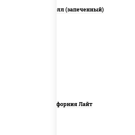
Митто ролл (запеченный)
рис, нори, майонез, краб снежный,
огурцы свежие, икра "масаго"
Калифорния Лайт