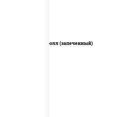
свежие, икра "масаго", соус "яки"
(майонез чеснок масаго лосось
слабосолёный), соус "унаги"
Сальмон ролл (запеченный)
рис, нори, сыр сливочный, бекон, куриная
грудка с паприкой, сыр "пармезан", соус
"цезарь" (масло растительное
загустители сахар яйца чеснок специи
перец черный консерванты)