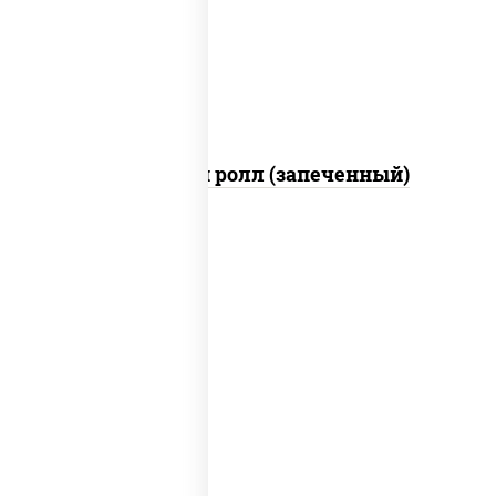
куриная грудка с паприкой, соус "спайс"
(майонез соус чили соус шрирача)
Чили чикен ролл (запеченный)
рис, нори, сыр сливочный, огурцы
свежие, куриная грудка с паприкой,
бекон, соус "унаги", кунжут