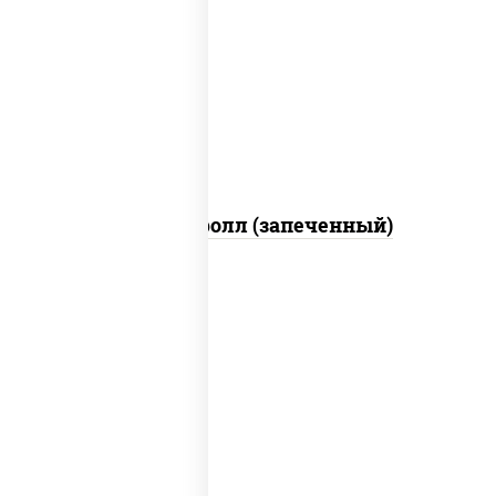
рис, нори, сыр сливочный, огурцы
свежие, икра "масаго", соус "яки"
(майонез чеснок масаго лосось
слабосолёный), соус "унаги"
Сальмон ролл (запеченный)
рис, нори, сыр сливочный, бекон, куриная
грудка с паприкой, сыр "пармезан", соус
"цезарь" (масло растительное
загустители сахар яйца чеснок специи
перец черный консерванты)