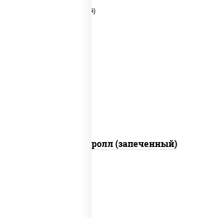
рис, нори, соус "яки" (майонез чеснок
масаго лосось слабосолёный),
помидоры, краб снежный, соус "спайс"
(майонез соус чили соус шрирача)
Чили кани ролл (запеченный)
рис, нори, огурцы свежие, омлет, лосось