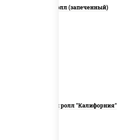
Бостон ролл (запеченный)
рис, нори, огурцы свежие, краб снежный,
икра "масаго", соус "хот" (майонез
кетчуп табаско чеснок масаго)
Запеченный ролл "Калифорния"