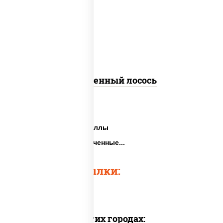
слабосоленый, соус "хот" (майонез
кетчуп табаско чеснок масаго)
Запеченный лосось
Суши запеченные роллы
Самые вкусные запеченные...
Быстрые ссылки:
Доставка в других городах: