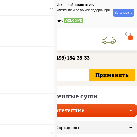
PizzaSushiWok — дай волю вкусу
Скачайте приложение и получите подарок при
Установить
заказе
по промокоду:
WELCOME
0
руб
0
+7 (495) 134-33-33
Запеченные суши
Запеченные
Сортировать