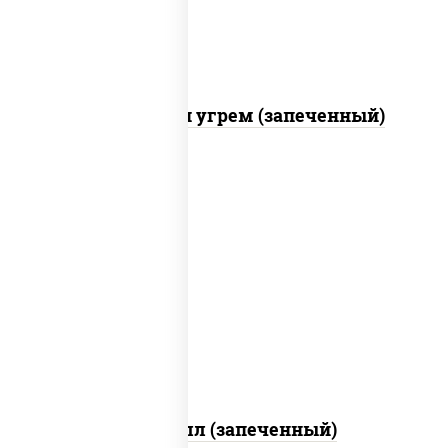
С креветкой и угрем (запеченный)
рис, нори, сыр сливочный, огурцы
свежие, креветки, лосось слабосоленый,
соус "унаги", соус "спайс" (майонез соус
чили соус шрирача), икра "масаго"
Ойси ролл (запеченный)