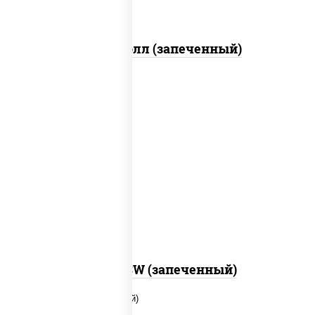
Митто ролл (запеченный)
рис, нори, сыр сливочный, краб снежный,
соус "яки" (майонез чеснок масаго
лосось слабосолёный), соус "унаги"
Город PSW (запеченный)