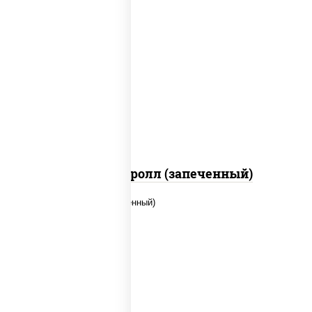
рис, нори, огурцы свежие, помидоры,
куриная грудка с паприкой, соус "шеф"
(майонез соус соевый зелень чеснок)
Тори Маки ролл (запеченный)
рис, нори, огурцы свежие, креветки,
угорь копченый, икра "масаго", соус
"хот" (майонез кетчуп табаско чеснок
масаго)