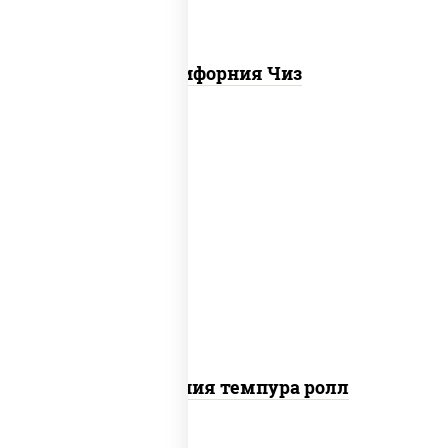
Калифорния Чиз
рис, нори, икра "масаго", майонез, краб
снежный, огурцы свежие, авокадо,
сухари панировочные
Калифорния темпура ролл