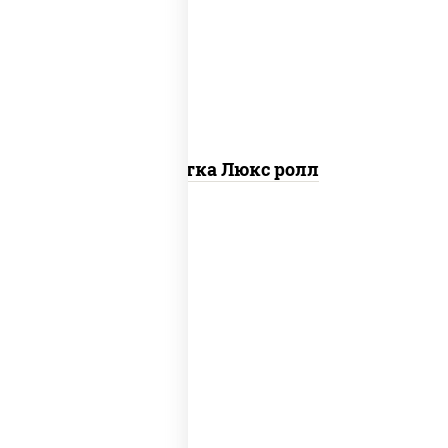
креветки, рис, нори, майонез, икра
"масаго", кляр, сухари панировочные,
кунжут
Креветка Люкс ролл
рис, нори, тунец, омлет, соус "спайс"
(майонез соус чили соус шрирача), сухари
панировочные