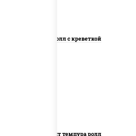
Спайс ролл с креветкой
рис, нори, угорь копченый, икра
"масаго", сыр сливочный, огурцы свежие,
сухари панировочные
Динамит темпура ролл