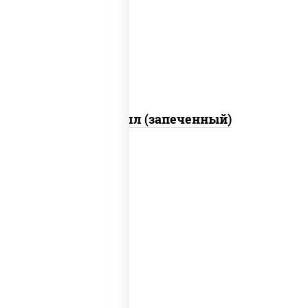
свежие, креветки, лосось слабосоленый,
соус "унаги", соус "спайс" (майонез соус
чили соус шрирача), икра "масаго"
Ойси ролл (запеченный)
рис, нори, креветки