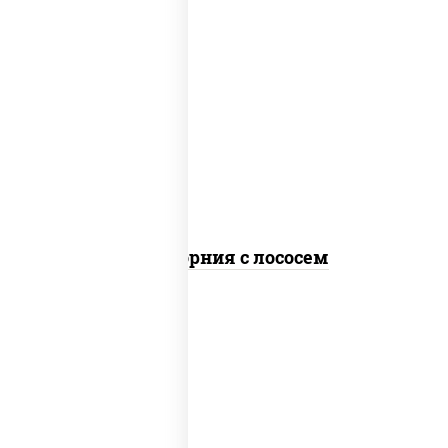
рис, нори, майонез, авокадо, огурцы
свежие, лосось слабосоленый, икра
"масаго"
Калифорния с лососем
рис, нори, сыр сливочный, огурцы
свежие, лосось слабосоленый