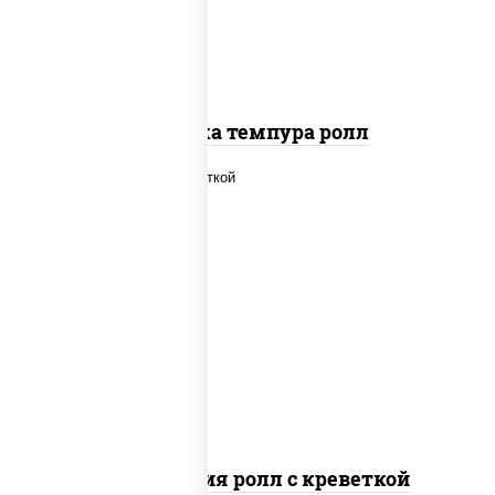
Креветка темпура ролл
рис, нори, огурцы свежие, салат
"айсберг", сыр сливочный, креветки,
соус "унаги"
Филадельфия ролл с креветкой