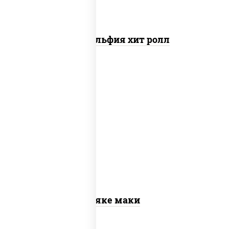
Филадельфия хит ролл
рис, нори, лосось слабосоленый
Сяке маки