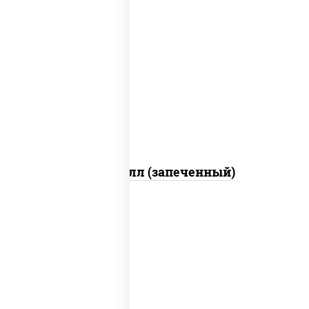
рис, нори, сыр сливочный, салат
"айсберг", куриная грудка с паприкой,
лук фри, сыр "пармезан", соус "цезарь"
(масло растительное загустители
сахар яйца чеснок специи перец черный
консерванты)
Хотто ролл (запеченный)
рис, нори, огурцы свежие, краб снежный,
икра "масаго", соус "хот" (майонез
кетчуп табаско чеснок масаго)