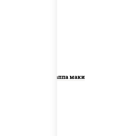
пост
рис, нори, огурцы свежие, кунжут
Каппа маки
рис, нори, креветки, сыр сливочный,
салат "айсберг", сухари панировочные