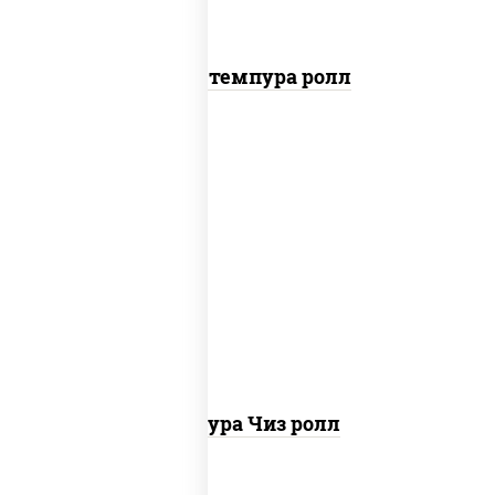
Бекон темпура ролл
рис, нори, сыр сливочный, сухари
панировочные
Темпура Чиз ролл