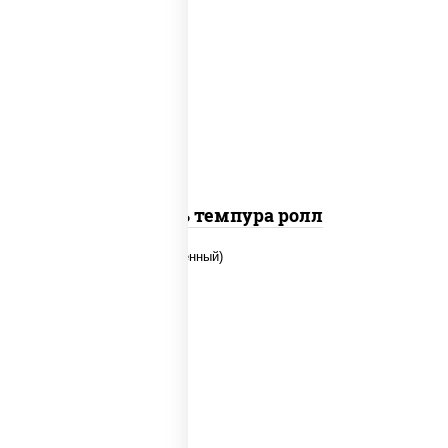
соус "цезарь" (масло растительное
загустители сахар яйца чеснок специи
перец черный консерванты), сыр
"пармезан", рис, нори, салат "айсберг",
помидоры, куриная грудка с паприкой,
сухари панировочные
Цезарь темпура ролл
рис, нори, огурцы свежие, креветки,
угорь копченый, икра "масаго", соус
"хот" (майонез кетчуп табаско чеснок
масаго)