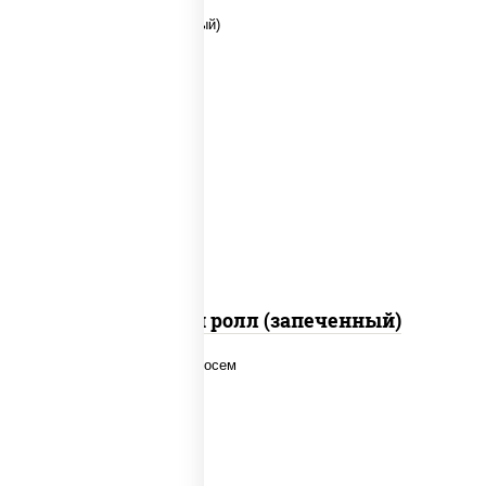
рис, нори, сыр сливочный, помидоры,
куриная грудка с паприкой, соус "спайс"
(майонез соус чили соус шрирача)
Чили чикен ролл (запеченный)