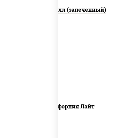
Митто ролл (запеченный)
рис, нори, майонез, краб снежный,
огурцы свежие, икра "масаго"
Калифорния Лайт