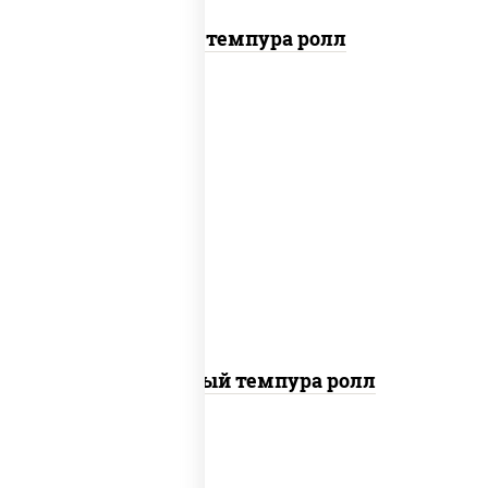
Тунец темпура ролл
рис, нори, лосось слабосоленый, огурцы
свежие, сыр сливочный, сухари
панировочные
Сливочный темпура ролл