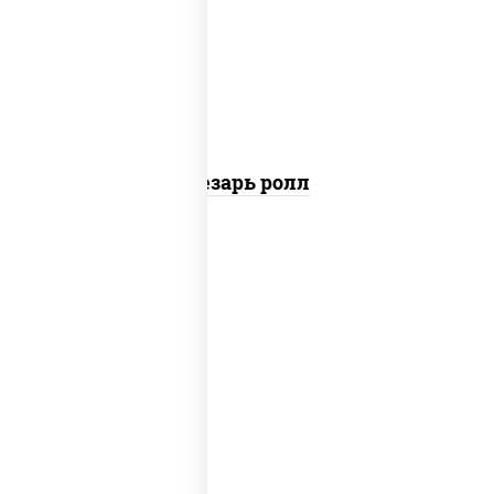
перец черный консерванты), сыр
"пармезан", рис, нори, куриная грудка с
паприкой, салат "айсберг", кунжут
Цезарь ролл
рис, нори, сыр сливочный, бекон, куриная
грудка с паприкой, сыр "пармезан", соус
"цезарь" (масло растительное
загустители сахар яйца чеснок специи
перец черный консерванты)