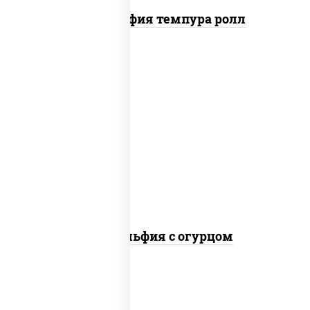
Филадельфия темпура ролл
рис, нори, сыр сливочный, огурцы
свежие, лосось слабосоленый
Филадельфия с огурцом