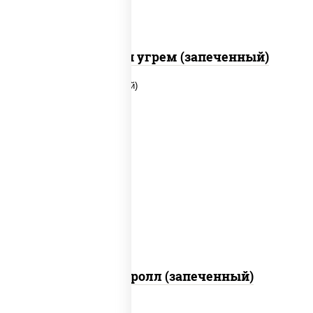
С креветкой и угрем (запеченный)
рис, нори, огурцы свежие, помидоры,
куриная грудка с паприкой, соус "шеф"
(майонез соус соевый зелень чеснок)
Тори Маки ролл (запеченный)