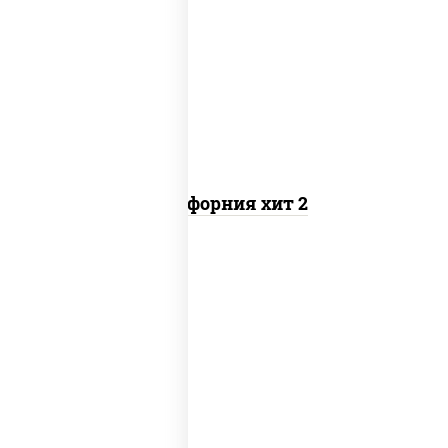
рис, нори, майонез, авокадо, краб
снежный, икра "масаго"
Калифорния хит 2
рис, нори, бекон, соус "техасский
барбекю", сыр сливочный, огурцы
свежие, сухари панировочные