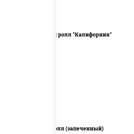
Запеченный ролл "Калифорния"
рис, нори, сыр сливочный, огурцы
свежие, куриная грудка с паприкой,
бекон, соус "унаги", кунжут
Бостон ролл (запеченный)