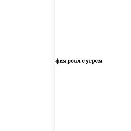
рис, нори, сыр сливочный, угорь
копченый, соус "унаги", кунжут
Филадельфия ролл с угрем
рис, нори, сыр сливочный, икра "масаго"