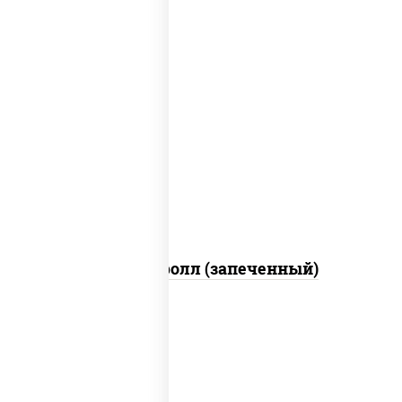
рис, нори, сыр сливочный, огурцы
свежие, икра "масаго", соус "яки"
(майонез чеснок масаго лосось
слабосолёный), соус "унаги"
Сальмон ролл (запеченный)
соус "цезарь" (масло растительное
загустители сахар яйца чеснок специи