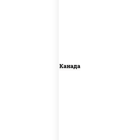
соус "унаги", рис, нори, сыр сливочный,
огурцы свежие, лосось слабосоленый,
угорь копченый, кунжут
Канада
рис, нори, сыр сливочный, огурцы
свежие, омлет, лосось слабосоленый