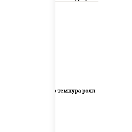
рис, нори, тунец, сыр сливочный, огурцы
свежие, соус "спайс" (майонез соус чили
соус шрирача), сухари панировочные
Бонито темпура ролл
рис, нори, сыр сливочный, огурцы