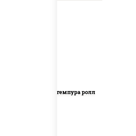
нори, краб снежный, сыр сливочный,
икра "масаго", омлет, угорь копченый,
сухари панировочные, соус "унаги"
Кани темпура ролл