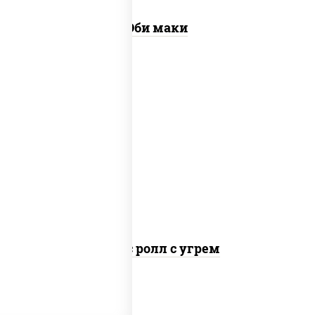
Эби маки
рис, нори, соус "спайс" (майонез соус
чили соус шрирача), угорь копченый
Спайс ролл с угрем