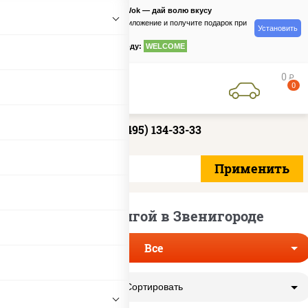
PizzaSushiWok — дай волю вкусу
Скачайте приложение и получите подарок при
Установить
заказе
по промокоду:
WELCOME
0
руб
0
+7 (495) 134-33-33
Роллы с семгой в Звенигороде
Все
Сортировать