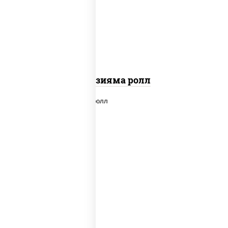
"вулкан" (креветки отварные; краб
снежный; майонез; чеснок; икра масаго)
Фудзияма ролл
new
рис, нори, лосось копченый, сыр
сливочный, огурцы свежие, соус "вулкан"
(креветки отварные; краб снежный;
майонез; чеснок; икра масаго), кунжут