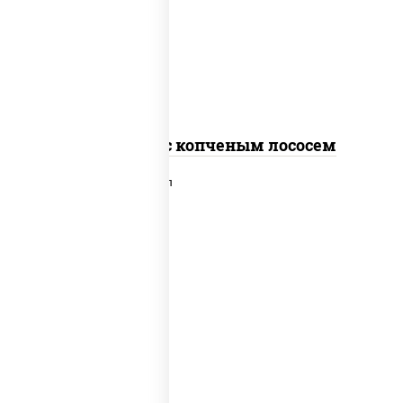
рис, нори, соус "спайс" (майонез соус
чили соус шрирача), лосось копченый
Спайс ролл с копченым лососем
рис, нори, сыр сливочный, лосось
слабосоленый, икра "масаго", сухари
панировочные