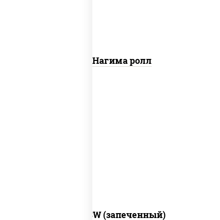
Сяке Нагима ролл
рис, нори, сыр сливочный, краб снежный,
соус "яки" (майонез чеснок масаго
лосось слабосолёный), соус "унаги"
Город PSW (запеченный)