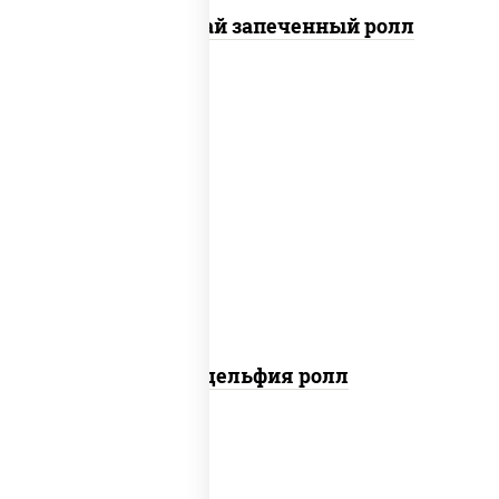
Кунсей фурай запеченный ролл
new
рис, нори, сыр сливочный, авокадо,
лосось слабосоленый
Филадельфия ролл